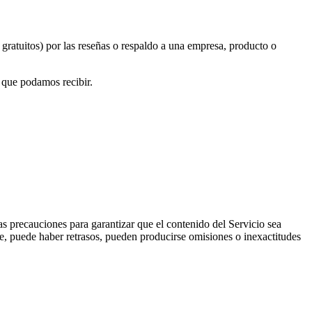
gratuitos) por las reseñas o respaldo a una empresa, producto o
 que podamos recibir.
s precauciones para garantizar que el contenido del Servicio sea
e, puede haber retrasos, pueden producirse omisiones o inexactitudes