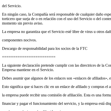
del Servicio.
En ningún caso, la Compañía será responsable de cualquier daño especia
torticero que surja de o en relación con el uso del Servicio o del con
momento sin previo aviso.
La empresa no garantiza que el Servicio esté libre de virus u otros da
componentes nocivos.
Descargo de responsabilidad para los socios de la FTC
========================
La siguiente declaración pretende cumplir con las directrices de la C
Empresa mantiene en el Servicio.
Debes asumir que algunos de los enlaces son «enlaces de afiliados», e
Esto significa que si haces clic en un enlace de afiliado y compras el ar
la empresa puede recibir una comisión de afiliación. Esta es una forma
financiar y pagar el funcionamiento del servicio, y la empresa está dis