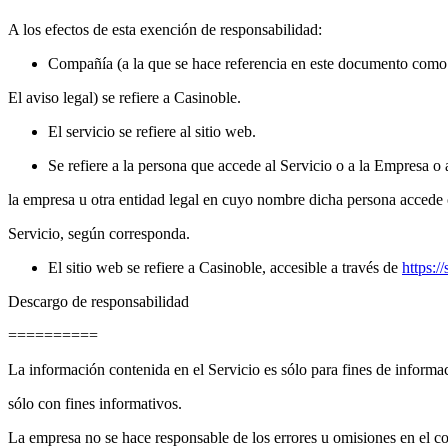
A los efectos de esta exención de responsabilidad:
Compañía (a la que se hace referencia en este documento como
El aviso legal) se refiere a Casinoble.
El servicio se refiere al sitio web.
Se refiere a la persona que accede al Servicio o a la Empresa o 
la empresa u otra entidad legal en cuyo nombre dicha persona accede o 
Servicio, según corresponda.
El sitio web se refiere a Casinoble, accesible a través de
https:/
Descargo de responsabilidad
==========
La información contenida en el Servicio es sólo para fines de informa
sólo con fines informativos.
La empresa no se hace responsable de los errores u omisiones en el c