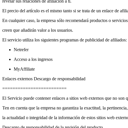
revelar sus relaciones de afiliación a ti.
El precio del artículo es el mismo tanto si se trata de un enlace de afil
En cualquier caso, la empresa sólo recomendará productos o servicios
creen que añadirán valor a los usuarios.
El servicio utiliza los siguientes programas de publicidad de afiliados:
Netrefer
Acceso a los ingresos
MyAffiliate
Enlaces externos Descargo de responsabilidad
=========================
El Servicio puede contener enlaces a sitios web externos que no son q
Ten en cuenta que la empresa no garantiza la exactitud, la pertinencia,
la actualidad o integridad de la información de estos sitios web extern
Descargo de responsabilidad de la revisión del producto