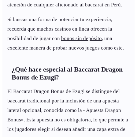
atención de cualquier aficionado al baccarat en Perú.
Si buscas una forma de potenciar tu experiencia,
recuerda que muchos casinos en línea ofrecen la
posibilidad de jugar con
bonos sin depósito
, una
excelente manera de probar nuevos juegos como este.
¿Qué hace especial al Baccarat Dragon
Bonus de Ezugi?
El Baccarat Dragon Bonus de Ezugi se distingue del
baccarat tradicional por la inclusión de una apuesta
lateral opcional, conocida como la «Apuesta Dragon
Bonus». Esta apuesta no es obligatoria, lo que permite a
los jugadores elegir si desean añadir una capa extra de