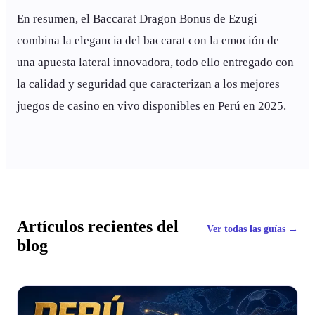
En resumen, el Baccarat Dragon Bonus de Ezugi
combina la elegancia del baccarat con la emoción de
una apuesta lateral innovadora, todo ello entregado con
la calidad y seguridad que caracterizan a los mejores
juegos de casino en vivo disponibles en Perú en 2025.
Artículos recientes del
Ver todas las guías →
blog