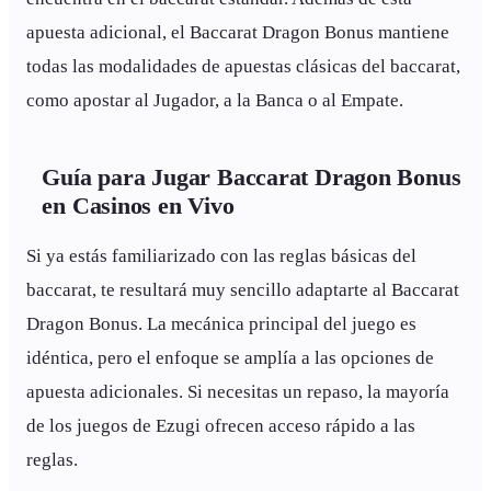
apuesta adicional, el Baccarat Dragon Bonus mantiene
todas las modalidades de apuestas clásicas del baccarat,
como apostar al Jugador, a la Banca o al Empate.
Guía para Jugar Baccarat Dragon Bonus
en Casinos en Vivo
Si ya estás familiarizado con las reglas básicas del
baccarat, te resultará muy sencillo adaptarte al Baccarat
Dragon Bonus. La mecánica principal del juego es
idéntica, pero el enfoque se amplía a las opciones de
apuesta adicionales. Si necesitas un repaso, la mayoría
de los juegos de Ezugi ofrecen acceso rápido a las
reglas.