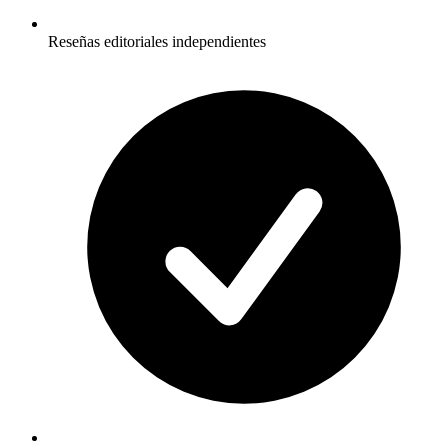
Reseñas editoriales independientes