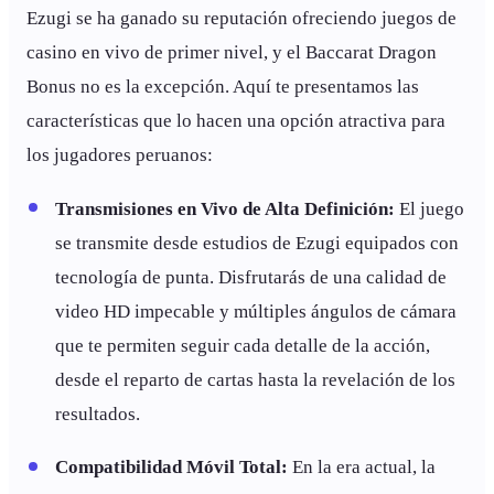
Ezugi se ha ganado su reputación ofreciendo juegos de
casino en vivo de primer nivel, y el Baccarat Dragon
Bonus no es la excepción. Aquí te presentamos las
características que lo hacen una opción atractiva para
los jugadores peruanos:
Transmisiones en Vivo de Alta Definición:
El juego
se transmite desde estudios de Ezugi equipados con
tecnología de punta. Disfrutarás de una calidad de
video HD impecable y múltiples ángulos de cámara
que te permiten seguir cada detalle de la acción,
desde el reparto de cartas hasta la revelación de los
resultados.
Compatibilidad Móvil Total:
En la era actual, la