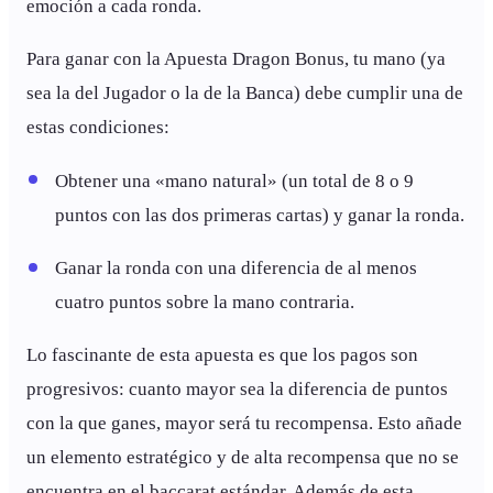
emoción a cada ronda.
Para ganar con la Apuesta Dragon Bonus, tu mano (ya
sea la del Jugador o la de la Banca) debe cumplir una de
estas condiciones:
Obtener una «mano natural» (un total de 8 o 9
puntos con las dos primeras cartas) y ganar la ronda.
Ganar la ronda con una diferencia de al menos
cuatro puntos sobre la mano contraria.
Lo fascinante de esta apuesta es que los pagos son
progresivos: cuanto mayor sea la diferencia de puntos
con la que ganes, mayor será tu recompensa. Esto añade
un elemento estratégico y de alta recompensa que no se
encuentra en el baccarat estándar. Además de esta