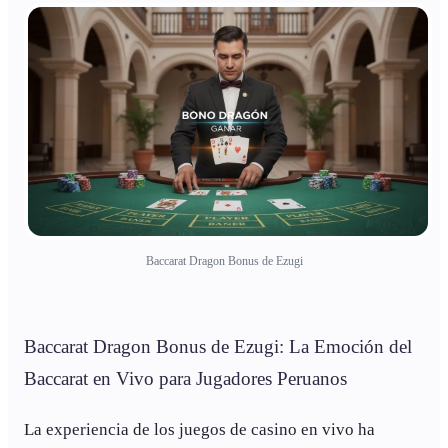
Baccarat Dragon Bonus de Ezugi
Baccarat Dragon Bonus de Ezugi: La Emoción del
Baccarat en Vivo para Jugadores Peruanos
La experiencia de los juegos de casino en vivo ha