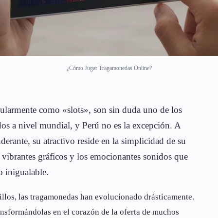
¿Cómo Jugar Tragamonedas Online?
larmente como «slots», son sin duda uno de los
os a nivel mundial, y Perú no es la excepción. A
derante, su atractivo reside en la simplicidad de su
s vibrantes gráficos y los emocionantes sonidos que
 inigualable.
illos, las tragamonedas han evolucionado drásticamente.
ransformándolas en el corazón de la oferta de muchos