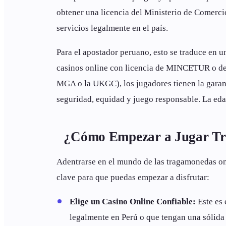
obtener una licencia del Ministerio de Comerc
servicios legalmente en el país.
Para el apostador peruano, esto se traduce en u
casinos online con licencia de MINCETUR o de 
MGA o la UKGC), los jugadores tienen la garant
seguridad, equidad y juego responsable. La edad
¿Cómo Empezar a Jugar Tr
Adentrarse en el mundo de las tragamonedas onl
clave para que puedas empezar a disfrutar:
Elige un Casino Online Confiable:
Este es 
legalmente en Perú o que tengan una sólida 