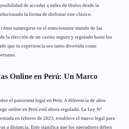
posibilidad de acceder a miles de títulos desde la
ucionado la forma de disfrutar este clásico.
s cómo sumergirse en el emocionante mundo de las
e la elección de un casino seguro y regulado hasta los
ndo que tu experiencia sea tanto divertida como
peruano.
tas Online en Perú: Un Marco
bre el panorama legal en Perú. A diferencia de años
juego online en Perú está ahora regulado. La Ley N°
ntada en febrero de 2023, establece el marco legal para
vas a distancia. Esto significa que los operadores deben