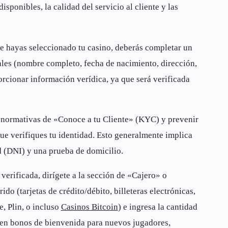
sponibles, la calidad del servicio al cliente y las
 hayas seleccionado tu casino, deberás completar un
ales (nombre completo, fecha de nacimiento, dirección,
orcionar información verídica, ya que será verificada
 normativas de «Conoce a tu Cliente» (KYC) y prevenir
que verifiques tu identidad. Esto generalmente implica
 (DNI) y una prueba de domicilio.
verificada, dirígete a la sección de «Cajero» o
do (tarjetas de crédito/débito, billeteras electrónicas,
, Plin, o incluso
Casinos Bitcoin
) e ingresa la cantidad
cen bonos de bienvenida para nuevos jugadores,