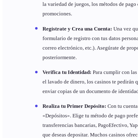
la variedad de juegos, los métodos de pago di
promociones.
Regístrate y Crea una Cuenta:
Una vez que
formulario de registro con tus datos person
correo electrónico, etc.). Asegúrate de prop
posteriormente.
Verifica tu Identidad:
Para cumplir con las
el lavado de dinero, los casinos te pedirán 
enviar copias de un documento de identidad
Realiza tu Primer Depósito:
Con tu cuenta 
«Depósitos». Elige tu método de pago preferi
transferencias bancarias, PagoEfectivo, Yape
que deseas depositar. Muchos casinos ofre