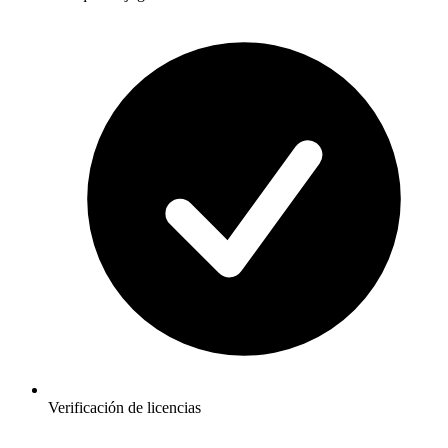
Verificación de licencias