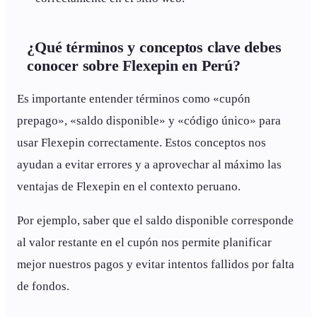
¿Qué términos y conceptos clave debes
conocer sobre Flexepin en Perú?
Es importante entender términos como «cupón
prepago», «saldo disponible» y «código único» para
usar Flexepin correctamente. Estos conceptos nos
ayudan a evitar errores y a aprovechar al máximo las
ventajas de Flexepin en el contexto peruano.
Por ejemplo, saber que el saldo disponible corresponde
al valor restante en el cupón nos permite planificar
mejor nuestros pagos y evitar intentos fallidos por falta
de fondos.