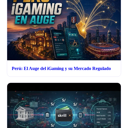
Perú: El Auge del iGaming y su Mercado Regulado