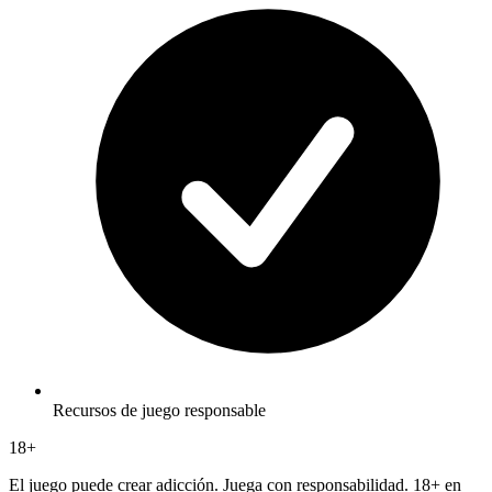
Recursos de juego responsable
18+
El juego puede crear adicción. Juega con responsabilidad. 18+ en