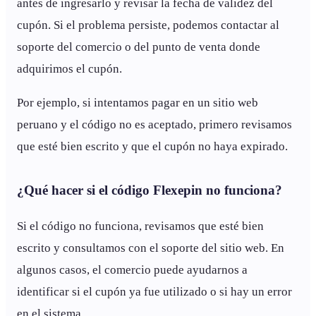
antes de ingresarlo y revisar la fecha de validez del
cupón. Si el problema persiste, podemos contactar al
soporte del comercio o del punto de venta donde
adquirimos el cupón.
Por ejemplo, si intentamos pagar en un sitio web
peruano y el código no es aceptado, primero revisamos
que esté bien escrito y que el cupón no haya expirado.
¿Qué hacer si el código Flexepin no funciona?
Si el código no funciona, revisamos que esté bien
escrito y consultamos con el soporte del sitio web. En
algunos casos, el comercio puede ayudarnos a
identificar si el cupón ya fue utilizado o si hay un error
en el sistema.