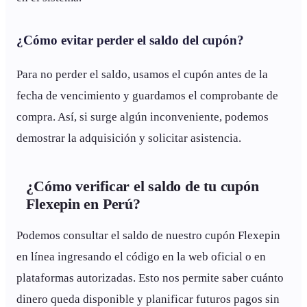
¿Cómo evitar perder el saldo del cupón?
Para no perder el saldo, usamos el cupón antes de la
fecha de vencimiento y guardamos el comprobante de
compra. Así, si surge algún inconveniente, podemos
demostrar la adquisición y solicitar asistencia.
¿Cómo verificar el saldo de tu cupón
Flexepin en Perú?
Podemos consultar el saldo de nuestro cupón Flexepin
en línea ingresando el código en la web oficial o en
plataformas autorizadas. Esto nos permite saber cuánto
dinero queda disponible y planificar futuros pagos sin