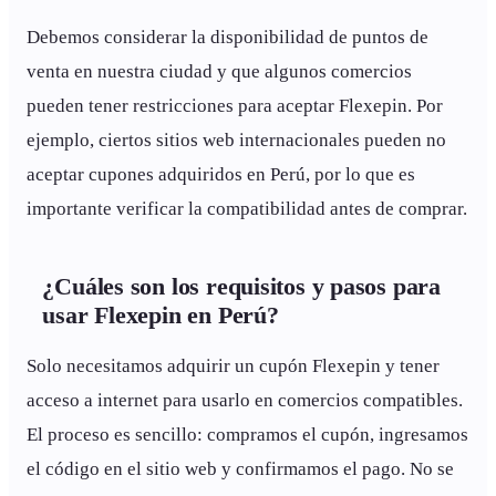
Debemos considerar la disponibilidad de puntos de
venta en nuestra ciudad y que algunos comercios
pueden tener restricciones para aceptar Flexepin. Por
ejemplo, ciertos sitios web internacionales pueden no
aceptar cupones adquiridos en Perú, por lo que es
importante verificar la compatibilidad antes de comprar.
¿Cuáles son los requisitos y pasos para
usar Flexepin en Perú?
Solo necesitamos adquirir un cupón Flexepin y tener
acceso a internet para usarlo en comercios compatibles.
El proceso es sencillo: compramos el cupón, ingresamos
el código en el sitio web y confirmamos el pago. No se