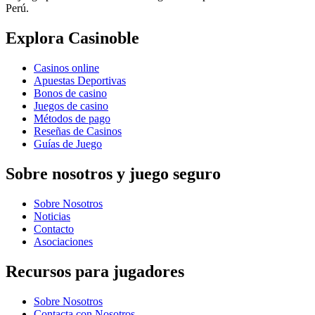
Perú.
Explora Casinoble
Casinos online
Apuestas Deportivas
Bonos de casino
Juegos de casino
Métodos de pago
Reseñas de Casinos
Guías de Juego
Sobre nosotros y juego seguro
Sobre Nosotros
Noticias
Contacto
Asociaciones
Recursos para jugadores
Sobre Nosotros
Contacta con Nosotros