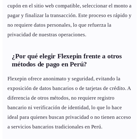
cupón en el sitio web compatible, seleccionar el monto a
pagar y finalizar la transacción. Este proceso es rápido y
no requiere datos personales, lo que refuerza la
privacidad de nuestras operaciones.
¿Por qué elegir Flexepin frente a otros
métodos de pago en Perú?
Flexepin ofrece anonimato y seguridad, evitando la
exposición de datos bancarios o de tarjetas de crédito. A
diferencia de otros métodos, no requiere registro
bancario ni verificación de identidad, lo que lo hace
ideal para quienes buscan privacidad o no tienen acceso
a servicios bancarios tradicionales en Perú.