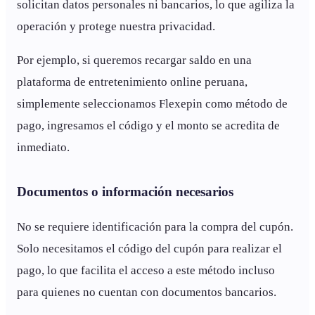
solicitan datos personales ni bancarios, lo que agiliza la
operación y protege nuestra privacidad.
Por ejemplo, si queremos recargar saldo en una
plataforma de entretenimiento online peruana,
simplemente seleccionamos Flexepin como método de
pago, ingresamos el código y el monto se acredita de
inmediato.
Documentos o información necesarios
No se requiere identificación para la compra del cupón.
Solo necesitamos el código del cupón para realizar el
pago, lo que facilita el acceso a este método incluso
para quienes no cuentan con documentos bancarios.