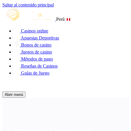
Saltar al contenido principal
Perú
Casinos online
Apuestas Deportivas
Bonos de casino
Juegos de casino
Métodos de pago
Reseñas de Casinos
Guías de Juego
Buscar
Abrir menú
Inicio
/
Blog
Cómo usar Flexepin sin