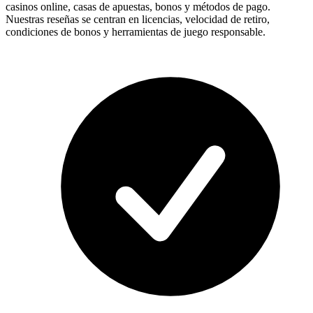
casinos online, casas de apuestas, bonos y métodos de pago.
Nuestras reseñas se centran en licencias, velocidad de retiro,
condiciones de bonos y herramientas de juego responsable.