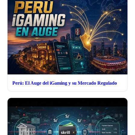
Perú: El Auge del iGaming y su Mercado Regulado