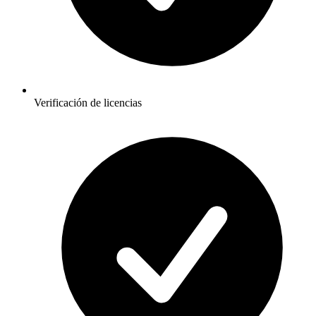
Verificación de licencias