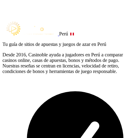
Perú
Tu guía de sitios de apuestas y juegos de azar en Perú
Desde 2016, Casinoble ayuda a jugadores en Perú a comparar
casinos online, casas de apuestas, bonos y métodos de pago.
Nuestras reseñas se centran en licencias, velocidad de retiro,
condiciones de bonos y herramientas de juego responsable.