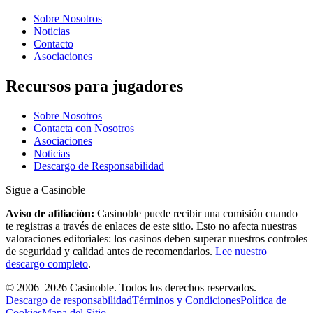
Sobre Nosotros
Noticias
Contacto
Asociaciones
Recursos para jugadores
Sobre Nosotros
Contacta con Nosotros
Asociaciones
Noticias
Descargo de Responsabilidad
Sigue a Casinoble
Aviso de afiliación:
Casinoble puede recibir una comisión cuando
te registras a través de enlaces de este sitio. Esto no afecta nuestras
valoraciones editoriales: los casinos deben superar nuestros controles
de seguridad y calidad antes de recomendarlos.
Lee nuestro
descargo completo
.
© 2006–2026 Casinoble. Todos los derechos reservados.
Descargo de responsabilidad
Términos y Condiciones
Política de
Cookies
Mapa del Sitio