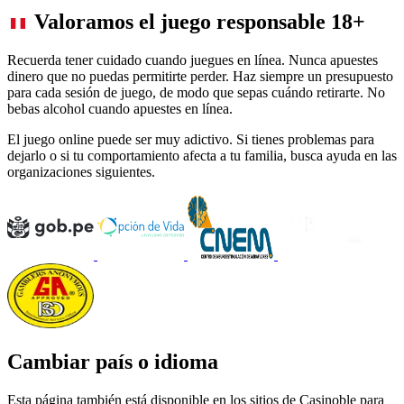
Valoramos el juego responsable
18+
Recuerda tener cuidado cuando juegues en línea. Nunca apuestes
dinero que no puedas permitirte perder. Haz siempre un presupuesto
para cada sesión de juego, de modo que sepas cuándo retirarte. No
bebas alcohol cuando apuestes en línea.
El juego online puede ser muy adictivo. Si tienes problemas para
dejarlo o si tu comportamiento afecta a tu familia, busca ayuda en las
organizaciones siguientes.
Cambiar país o idioma
Esta página también está disponible en los sitios de Casinoble para