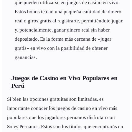
que pueden utilizarse en juegos de casino en vivo.
Estos bonos te dan una pequeña cantidad de dinero
real o giros gratis al registrarte, permitiéndote jugar
y, potencialmente, ganar dinero real sin haber
depositado. Es la forma más cercana de «jugar
gratis» en vivo con la posibilidad de obtener
ganancias.
Juegos de Casino en Vivo Populares en
Perú
Si bien las opciones gratuitas son limitadas, es
importante conocer los juegos de casino en vivo más
populares que los jugadores peruanos disfrutan con
Soles Peruanos. Estos son los títulos que encontrarás en