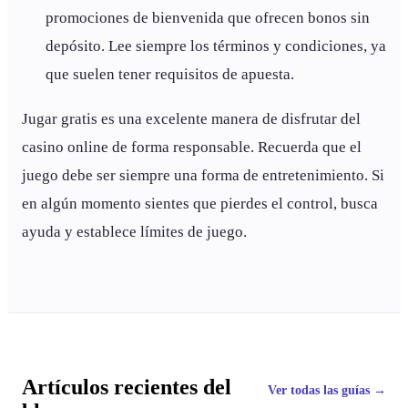
promociones de bienvenida que ofrecen bonos sin
depósito. Lee siempre los términos y condiciones, ya
que suelen tener requisitos de apuesta.
Jugar gratis es una excelente manera de disfrutar del
casino online de forma responsable. Recuerda que el
juego debe ser siempre una forma de entretenimiento. Si
en algún momento sientes que pierdes el control, busca
ayuda y establece límites de juego.
Artículos recientes del
Ver todas las guías →