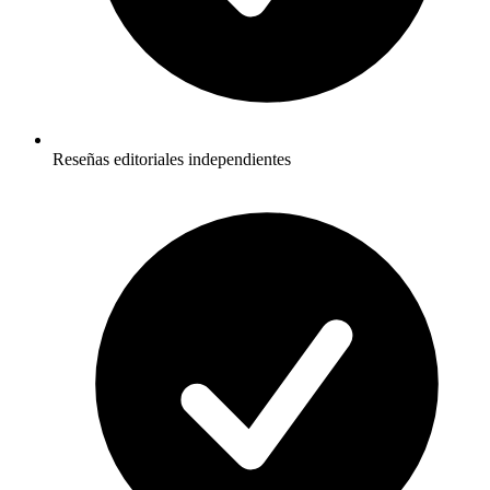
Reseñas editoriales independientes