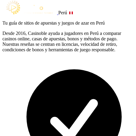
Perú
Tu guía de sitios de apuestas y juegos de azar en Perú
Desde 2016, Casinoble ayuda a jugadores en Perú a comparar
casinos online, casas de apuestas, bonos y métodos de pago.
Nuestras reseñas se centran en licencias, velocidad de retiro,
condiciones de bonos y herramientas de juego responsable.