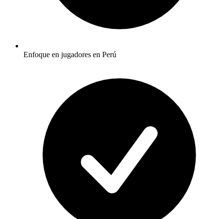
Enfoque en jugadores en Perú