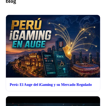
blog
Perú: El Auge del iGaming y su Mercado Regulado