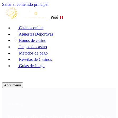
Saltar al contenido principal
Perú
Casinos online
Apuestas Deportivas
Bonos de casino
Juegos de casino
Métodos de pago
Reseñas de Casinos
Guías de Juego
Buscar
Abrir menú
Inicio
/
Blog
Juegos de Casino Gratis en Vivo