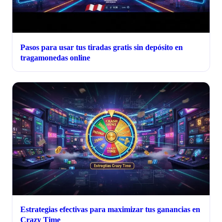
Pasos para usar tus tiradas gratis sin depósito en
tragamonedas online
Estrategias efectivas para maximizar tus ganancias en
Crazy Time