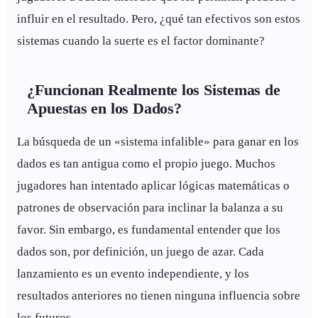
influir en el resultado. Pero, ¿qué tan efectivos son estos
sistemas cuando la suerte es el factor dominante?
¿Funcionan Realmente los Sistemas de
Apuestas en los Dados?
La búsqueda de un «sistema infalible» para ganar en los
dados es tan antigua como el propio juego. Muchos
jugadores han intentado aplicar lógicas matemáticas o
patrones de observación para inclinar la balanza a su
favor. Sin embargo, es fundamental entender que los
dados son, por definición, un juego de azar. Cada
lanzamiento es un evento independiente, y los
resultados anteriores no tienen ninguna influencia sobre
los futuros.