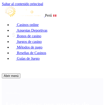
Saltar al contenido principal
Perú
Casinos online
Apuestas Deportivas
Bonos de casino
Juegos de casino
Métodos de pago
Reseñas de Casinos
Guías de Juego
Buscar
Abrir menú
Inicio
/
Blog
Los sistemas por apuestas de