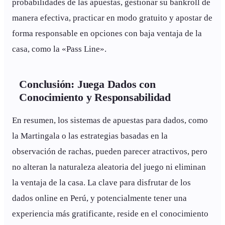
probabilidades de las apuestas, gestionar su bankroll de
manera efectiva, practicar en modo gratuito y apostar de
forma responsable en opciones con baja ventaja de la
casa, como la «Pass Line».
Conclusión: Juega Dados con
Conocimiento y Responsabilidad
En resumen, los sistemas de apuestas para dados, como
la Martingala o las estrategias basadas en la
observación de rachas, pueden parecer atractivos, pero
no alteran la naturaleza aleatoria del juego ni eliminan
la ventaja de la casa. La clave para disfrutar de los
dados online en Perú, y potencialmente tener una
experiencia más gratificante, reside en el conocimiento