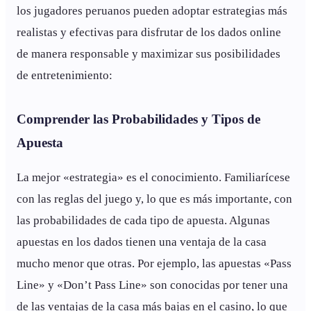
los jugadores peruanos pueden adoptar estrategias más
realistas y efectivas para disfrutar de los dados online
de manera responsable y maximizar sus posibilidades
de entretenimiento:
Comprender las Probabilidades y Tipos de
Apuesta
La mejor «estrategia» es el conocimiento. Familiarícese
con las reglas del juego y, lo que es más importante, con
las probabilidades de cada tipo de apuesta. Algunas
apuestas en los dados tienen una ventaja de la casa
mucho menor que otras. Por ejemplo, las apuestas «Pass
Line» y «Don’t Pass Line» son conocidas por tener una
de las ventajas de la casa más bajas en el casino, lo que