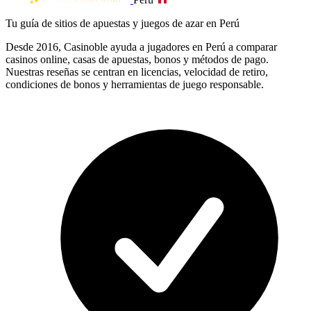
Tu guía de sitios de apuestas y juegos de azar en Perú
Desde 2016, Casinoble ayuda a jugadores en Perú a comparar
casinos online, casas de apuestas, bonos y métodos de pago.
Nuestras reseñas se centran en licencias, velocidad de retiro,
condiciones de bonos y herramientas de juego responsable.