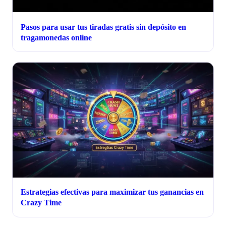
Pasos para usar tus tiradas gratis sin depósito en
tragamonedas online
Estrategias efectivas para maximizar tus ganancias en
Crazy Time