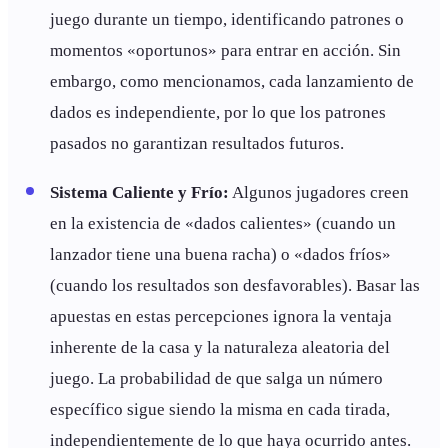
juego durante un tiempo, identificando patrones o
momentos «oportunos» para entrar en acción. Sin
embargo, como mencionamos, cada lanzamiento de
dados es independiente, por lo que los patrones
pasados no garantizan resultados futuros.
Sistema Caliente y Frío:
Algunos jugadores creen
en la existencia de «dados calientes» (cuando un
lanzador tiene una buena racha) o «dados fríos»
(cuando los resultados son desfavorables). Basar las
apuestas en estas percepciones ignora la ventaja
inherente de la casa y la naturaleza aleatoria del
juego. La probabilidad de que salga un número
específico sigue siendo la misma en cada tirada,
independientemente de lo que haya ocurrido antes.