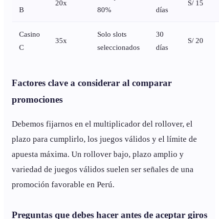
20x
S/ 15
B
80%
días
Casino
Solo slots
30
35x
S/ 20
C
seleccionados
días
Factores clave a considerar al comparar
promociones
Debemos fijarnos en el multiplicador del rollover, el
plazo para cumplirlo, los juegos válidos y el límite de
apuesta máxima. Un rollover bajo, plazo amplio y
variedad de juegos válidos suelen ser señales de una
promoción favorable en Perú.
Preguntas que debes hacer antes de aceptar giros