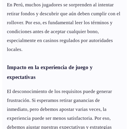
En Perú, muchos jugadores se sorprenden al intentar
retirar fondos y descubrir que aún deben cumplir con el
rollover. Por eso, es fundamental leer los términos y
condiciones antes de aceptar cualquier bono,
especialmente en casinos regulados por autoridades
locales.
Impacto en la experiencia de juego y
expectativas
El desconocimiento de los requisitos puede generar
frustración. Si esperamos retirar ganancias de
inmediato, pero debemos apostar varias veces, la
experiencia puede ser menos satisfactoria. Por eso,
debemos ajustar nuestras expectativas y estrategias