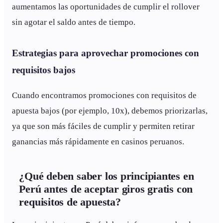
aumentamos las oportunidades de cumplir el rollover
sin agotar el saldo antes de tiempo.
Estrategias para aprovechar promociones con
requisitos bajos
Cuando encontramos promociones con requisitos de
apuesta bajos (por ejemplo, 10x), debemos priorizarlas,
ya que son más fáciles de cumplir y permiten retirar
ganancias más rápidamente en casinos peruanos.
¿Qué deben saber los principiantes en
Perú antes de aceptar giros gratis con
requisitos de apuesta?