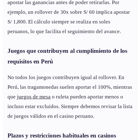
apostar las ganancias antes de poder retirarlas. Por
ejemplo, un rollover de 30x sobre S/ 60 implica apostar
S/ 1,800. El cálculo siempre se realiza en soles
peruanos, lo que facilita el seguimiento del avance.
Juegos que contribuyen al cumplimiento de los
requisitos en Perú
No todos los juegos contribuyen igual al rollover. En
Perú, las tragamonedas suelen aportar el 100%, mientras
que
juegos de mesa
o ruleta pueden aportar menos o
incluso estar excluidos. Siempre debemos revisar la lista
de juegos válidos en el casino peruano.
Plazos y restricciones habituales en casinos