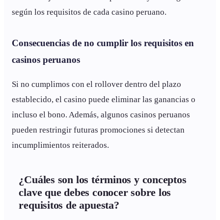
según los requisitos de cada casino peruano.
Consecuencias de no cumplir los requisitos en
casinos peruanos
Si no cumplimos con el rollover dentro del plazo
establecido, el casino puede eliminar las ganancias o
incluso el bono. Además, algunos casinos peruanos
pueden restringir futuras promociones si detectan
incumplimientos reiterados.
¿Cuáles son los términos y conceptos
clave que debes conocer sobre los
requisitos de apuesta?