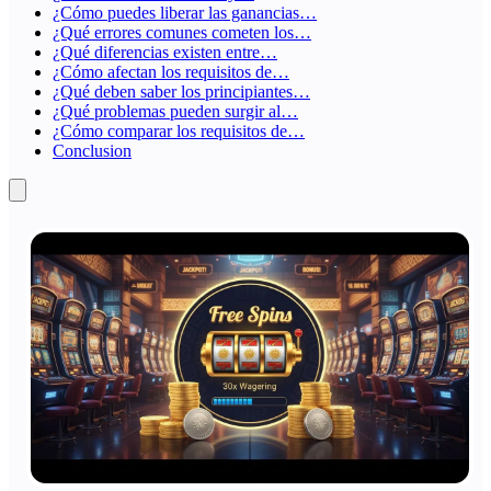
¿Cómo puedes liberar las ganancias…
¿Qué errores comunes cometen los…
¿Qué diferencias existen entre…
¿Cómo afectan los requisitos de…
¿Qué deben saber los principiantes…
¿Qué problemas pueden surgir al…
¿Cómo comparar los requisitos de…
Conclusion