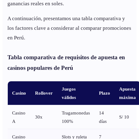
ganancias reales en soles.
A continuación, presentamos una tabla comparativa y
los factores clave a considerar al comparar promociones
en Perú.
Tabla comparativa de requisitos de apuesta en
casinos populares de Perú
Juegos
Apuesta
Casino
Rollover
Plazo
válidos
máxima
Casino
Tragamonedas
14
30x
S/ 10
A
100%
días
Casino
Slots y ruleta
7