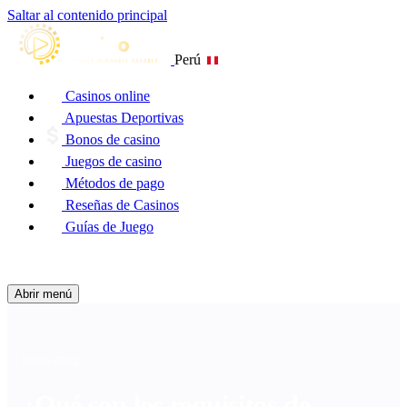
Saltar al contenido principal
Perú
Casinos online
Apuestas Deportivas
Bonos de casino
Juegos de casino
Métodos de pago
Reseñas de Casinos
Guías de Juego
Buscar
Abrir menú
Inicio
/
Blog
¿Qué son los requisitos de