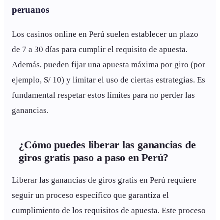
peruanos
Los casinos online en Perú suelen establecer un plazo
de 7 a 30 días para cumplir el requisito de apuesta.
Además, pueden fijar una apuesta máxima por giro (por
ejemplo, S/ 10) y limitar el uso de ciertas estrategias. Es
fundamental respetar estos límites para no perder las
ganancias.
¿Cómo puedes liberar las ganancias de
giros gratis paso a paso en Perú?
Liberar las ganancias de giros gratis en Perú requiere
seguir un proceso específico que garantiza el
cumplimiento de los requisitos de apuesta. Este proceso