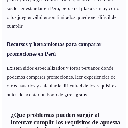
suele ser estándar en Perú, pero si el plazo es muy corto
o los juegos válidos son limitados, puede ser difícil de
cumplir.
Recursos y herramientas para comparar
promociones en Perú
Existen sitios especializados y foros peruanos donde
podemos comparar promociones, leer experiencias de
otros usuarios y calcular la dificultad de los requisitos
antes de aceptar un
bono de giros gratis
.
¿Qué problemas pueden surgir al
intentar cumplir los requisitos de apuesta