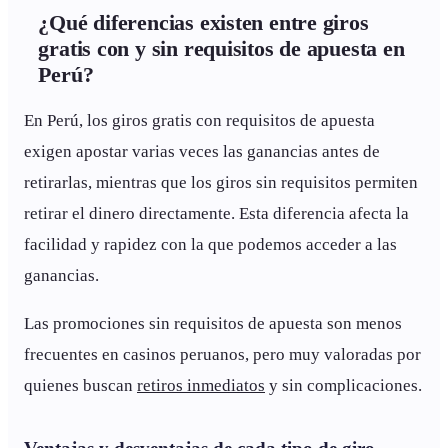
¿Qué diferencias existen entre giros
gratis con y sin requisitos de apuesta en
Perú?
En Perú, los giros gratis con requisitos de apuesta
exigen apostar varias veces las ganancias antes de
retirarlas, mientras que los giros sin requisitos permiten
retirar el dinero directamente. Esta diferencia afecta la
facilidad y rapidez con la que podemos acceder a las
ganancias.
Las promociones sin requisitos de apuesta son menos
frecuentes en casinos peruanos, pero muy valoradas por
quienes buscan
retiros inmediatos
y sin complicaciones.