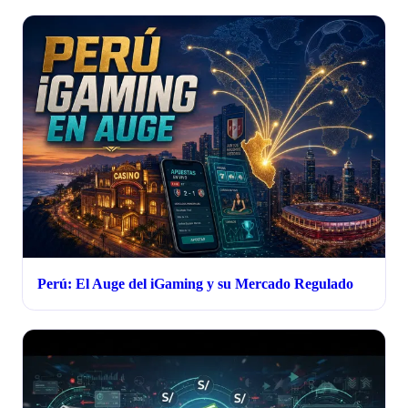
Perú: El Auge del iGaming y su Mercado Regulado