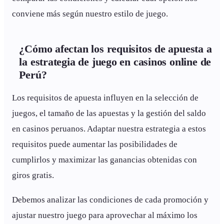
conviene más según nuestro estilo de juego.
¿Cómo afectan los requisitos de apuesta a
la estrategia de juego en casinos online de
Perú?
Los requisitos de apuesta influyen en la selección de
juegos, el tamaño de las apuestas y la gestión del saldo
en casinos peruanos. Adaptar nuestra estrategia a estos
requisitos puede aumentar las posibilidades de
cumplirlos y maximizar las ganancias obtenidas con
giros gratis.
Debemos analizar las condiciones de cada promoción y
ajustar nuestro juego para aprovechar al máximo los