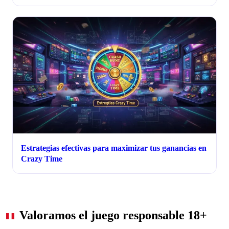
Estrategias efectivas para maximizar tus ganancias en
Crazy Time
Valoramos el juego responsable
18+