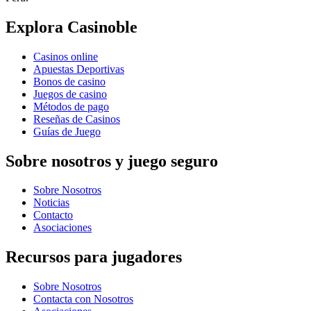
Explora Casinoble
Casinos online
Apuestas Deportivas
Bonos de casino
Juegos de casino
Métodos de pago
Reseñas de Casinos
Guías de Juego
Sobre nosotros y juego seguro
Sobre Nosotros
Noticias
Contacto
Asociaciones
Recursos para jugadores
Sobre Nosotros
Contacta con Nosotros