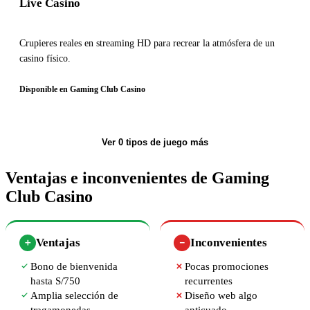
Live Casino
Crupieres reales en streaming HD para recrear la atmósfera de un
casino físico.
Disponible en Gaming Club Casino
Ver 0 tipos de juego más
Ventajas e inconvenientes de Gaming
Club Casino
Ventajas
Inconvenientes
＋
－
Bono de bienvenida
Pocas promociones
hasta S/750
recurrentes
Amplia selección de
Diseño web algo
tragamonedas
anticuado