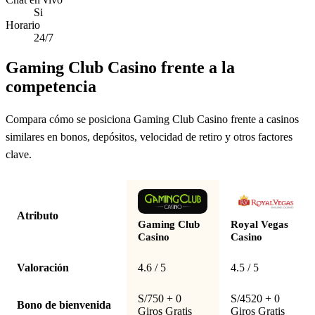
Si
Horario
24/7
Gaming Club Casino frente a la
competencia
Compara cómo se posiciona Gaming Club Casino frente a casinos
similares en bonos, depósitos, velocidad de retiro y otros factores
clave.
Atributo
Royal Vegas
Gaming Club
Casino
Casino
Valoración
4.6 / 5
4.5 / 5
S/750 + 0
S/4520 + 0
Bono de bienvenida
Giros Gratis
Giros Gratis