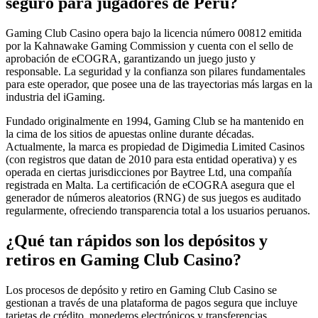
seguro para jugadores de Perú?
Gaming Club Casino opera bajo la licencia número 00812 emitida
por la Kahnawake Gaming Commission y cuenta con el sello de
aprobación de eCOGRA, garantizando un juego justo y
responsable. La seguridad y la confianza son pilares fundamentales
para este operador, que posee una de las trayectorias más largas en la
industria del iGaming.
Fundado originalmente en 1994, Gaming Club se ha mantenido en
la cima de los sitios de apuestas online durante décadas.
Actualmente, la marca es propiedad de Digimedia Limited Casinos
(con registros que datan de 2010 para esta entidad operativa) y es
operada en ciertas jurisdicciones por Baytree Ltd, una compañía
registrada en Malta. La certificación de eCOGRA asegura que el
generador de números aleatorios (RNG) de sus juegos es auditado
regularmente, ofreciendo transparencia total a los usuarios peruanos.
¿Qué tan rápidos son los depósitos y
retiros en Gaming Club Casino?
Los procesos de depósito y retiro en Gaming Club Casino se
gestionan a través de una plataforma de pagos segura que incluye
tarjetas de crédito, monederos electrónicos y transferencias