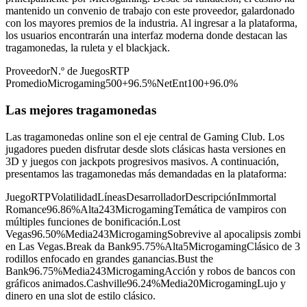
mantenido un convenio de trabajo con este proveedor, galardonado
con los mayores premios de la industria. Al ingresar a la plataforma,
los usuarios encontrarán una interfaz moderna donde destacan las
tragamonedas, la ruleta y el blackjack.
ProveedorN.º de JuegosRTP
PromedioMicrogaming500+96.5%NetEnt100+96.0%
Las mejores tragamonedas
Las tragamonedas online son el eje central de Gaming Club. Los
jugadores pueden disfrutar desde slots clásicas hasta versiones en
3D y juegos con jackpots progresivos masivos. A continuación,
presentamos las tragamonedas más demandadas en la plataforma:
JuegoRTPVolatilidadLíneasDesarrolladorDescripciónImmortal
Romance96.86%Alta243MicrogamingTemática de vampiros con
múltiples funciones de bonificación.Lost
Vegas96.50%Media243MicrogamingSobrevive al apocalipsis zombi
en Las Vegas.Break da Bank95.75%Alta5MicrogamingClásico de 3
rodillos enfocado en grandes ganancias.Bust the
Bank96.75%Media243MicrogamingAcción y robos de bancos con
gráficos animados.Cashville96.24%Media20MicrogamingLujo y
dinero en una slot de estilo clásico.