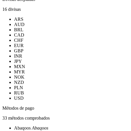
16 divisas
ARS
AUD
BRL
CAD
CHF
EUR
GBP
INR
JPY
MXN
MYR
NOK
NZD
PLN
RUB
USD
Métodos de pago
33 métodos comprobados
Abaqoos
Abaqoos