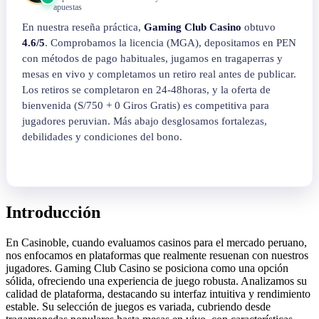
apuestas
En nuestra reseña práctica,
Gaming Club Casino
obtuvo
4.6/5
. Comprobamos la licencia (MGA), depositamos en PEN
con métodos de pago habituales, jugamos en tragaperras y
mesas en vivo y completamos un retiro real antes de publicar.
Los retiros se completaron en 24-48horas, y la oferta de
bienvenida (S/750 + 0 Giros Gratis) es competitiva para
jugadores peruvian. Más abajo desglosamos fortalezas,
debilidades y condiciones del bono.
Visitar Gaming Club Casino
→
Introducción
En Casinoble, cuando evaluamos casinos para el mercado peruano,
nos enfocamos en plataformas que realmente resuenan con nuestros
jugadores. Gaming Club Casino se posiciona como una opción
sólida, ofreciendo una experiencia de juego robusta. Analizamos su
calidad de plataforma, destacando su interfaz intuitiva y rendimiento
estable. Su selección de juegos es variada, cubriendo desde