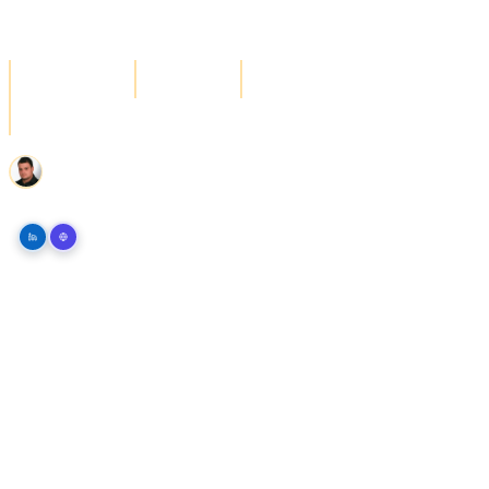
4.6
★★★★★
/5
DEPÓSITO MÍN.
RETIRO
REQUISITO DE APUESTA
S./37
24-48horas
70x
FUNDADO
2010
Revisado por
Lukas
· Especialista en casino en vivo y apuestas · Perú ·
Actualizado
August 2026
BONO DE BIENVENIDA
S/750 + 0 Giros Gratis
Visitar casino
18+ · Solo nuevos clientes ·
Se aplican T&C