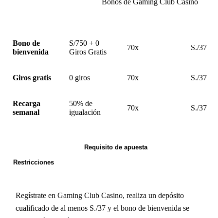
Bonos de Gaming Club Casino
REQUISITO
DEPÓSI
OFERTA
DETALLES
DE APUESTA
MÍN.
Bono de
S/750 + 0
70x
S./37
bienvenida
Giros Gratis
Giros gratis
0 giros
70x
S./37
Recarga
50% de
70x
S./37
semanal
igualación
Cómo reclamarlo
Requisito de apuesta
Restricciones
Regístrate en Gaming Club Casino, realiza un depósito
cualificado de al menos S./37 y el bono de bienvenida se