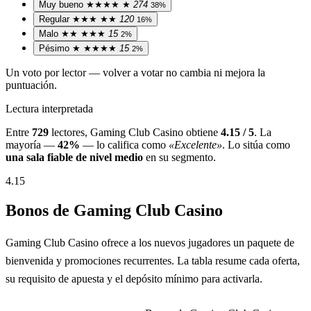
Muy bueno
★★★★
★
274
38%
Regular
★★★
★★
120
16%
Malo
★★
★★★
15
2%
Pésimo
★
★★★★
15
2%
Un voto por lector — volver a votar no cambia ni mejora la
puntuación.
Lectura interpretada
Entre
729
lectores, Gaming Club Casino obtiene
4.15 / 5
. La
mayoría —
42%
— lo califica como
«Excelente»
. Lo sitúa como
una sala fiable de nivel medio
en su segmento.
4.15
Bonos de Gaming Club Casino
Gaming Club Casino ofrece a los nuevos jugadores un paquete de
bienvenida y promociones recurrentes. La tabla resume cada oferta,
su requisito de apuesta y el depósito mínimo para activarla.