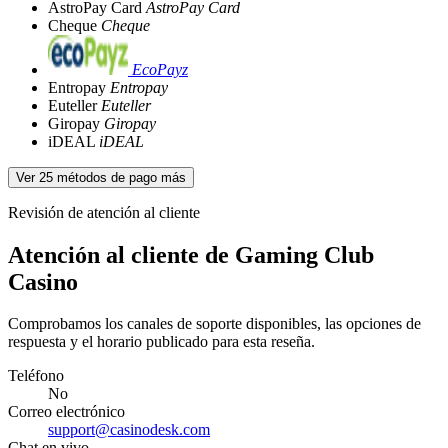
AstroPay Card
AstroPay Card
Cheque
Cheque
EcoPayz
Entropay
Entropay
Euteller
Euteller
Giropay
Giropay
iDEAL
iDEAL
Ver 25 métodos de pago más
Revisión de atención al cliente
Atención al cliente de Gaming Club
Casino
Comprobamos los canales de soporte disponibles, las opciones de
respuesta y el horario publicado para esta reseña.
Teléfono
No
Correo electrónico
support@casinodesk.com
Chat en vivo