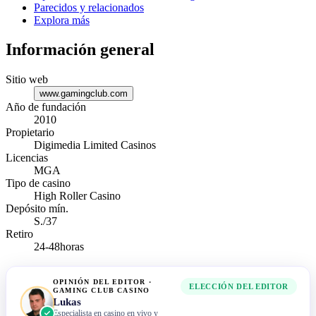
Parecidos y relacionados
Explora más
Información general
Sitio web
www.gamingclub.com
Año de fundación
2010
Propietario
Digimedia Limited Casinos
Licencias
MGA
Tipo de casino
High Roller Casino
Depósito mín.
S./37
Retiro
24-48horas
OPINIÓN DEL EDITOR ·
ELECCIÓN DEL EDITOR
GAMING CLUB CASINO
Lukas
Especialista en casino en vivo y