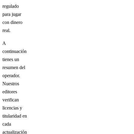
regulado
para jugar
con dinero
real.
A
continuación
tienes un
resumen del
operador.
Nuestros
editores
verifican
licencias y
titularidad en
cada
actualización