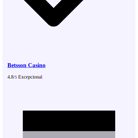
Betsson Casino
4.8
Excepcional
/5