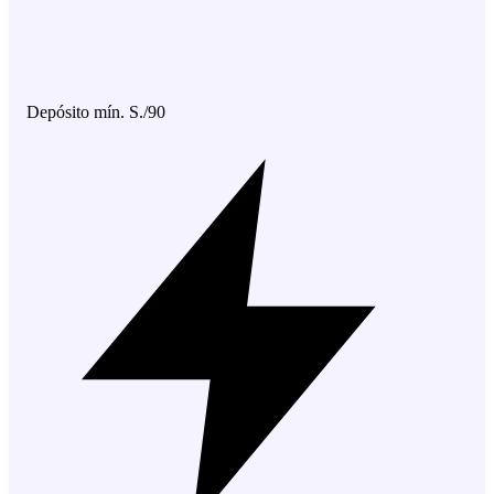
Depósito mín. S./90