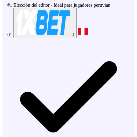
#1 Elección del editor · Ideal para jugadores peruvian
01
1