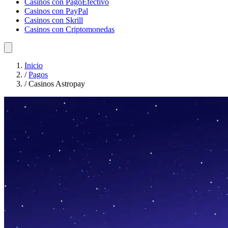
Casinos con PagoEfectivo
Casinos con PayPal
Casinos con Skrill
Casinos con Criptomonedas
Inicio
/
Pagos
/
Casinos Astropay