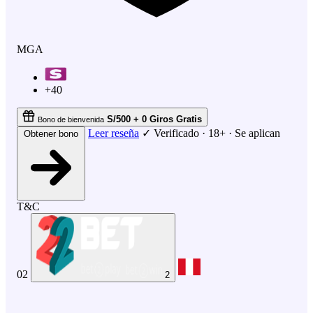
MGA
+40
S/500 + 0 Giros Gratis
Bono de bienvenida
Leer reseña
✓ Verificado
· 18+ · Se aplican
Obtener bono
T&C
02
2