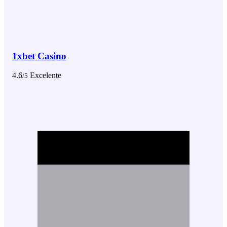
1xbet Casino
4.6
Excelente
/5