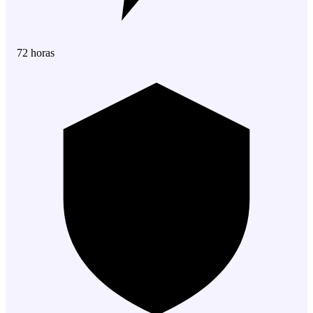
72 horas