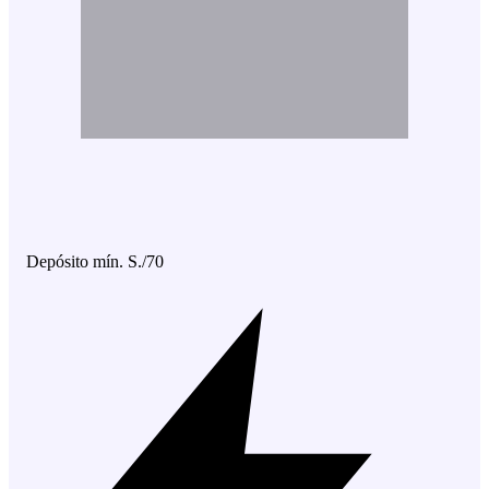
Depósito mín. S./70