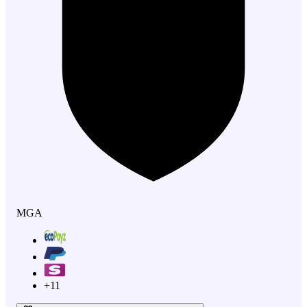
MGA
+11