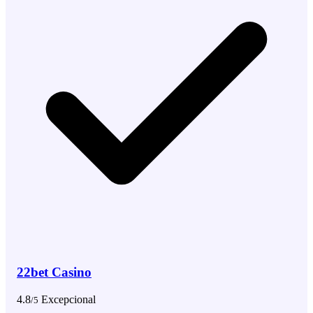
22bet Casino
4.8
Excepcional
/5