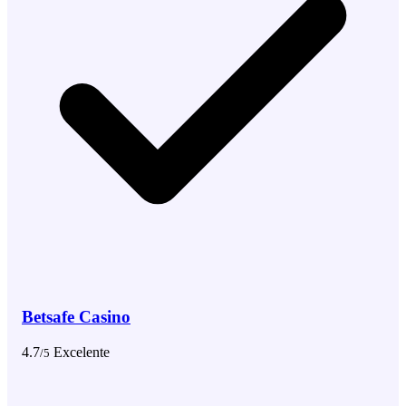
Betsafe Casino
4.7
Excelente
/5