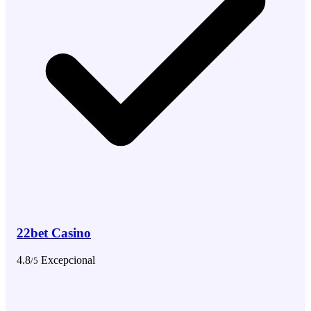
22bet Casino
4.8
Excepcional
/5