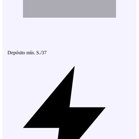
Depósito mín. S./37