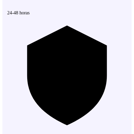
24-48 horas