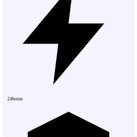
24horas