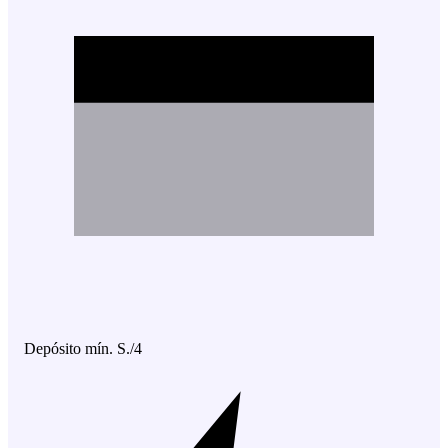
Depósito mín. S./4