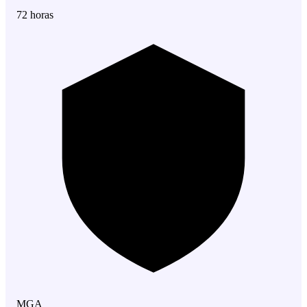
72 horas
MGA