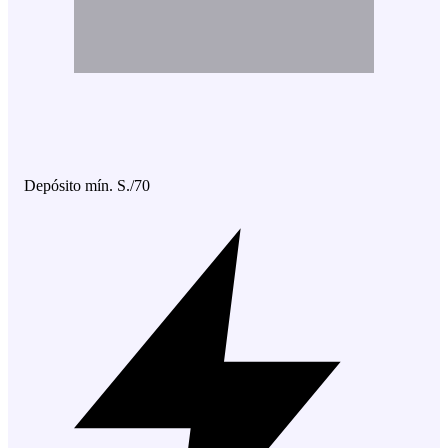
Depósito mín. S./70