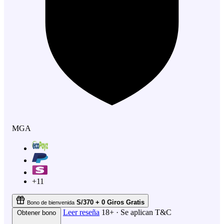
MGA
+11
S/370 + 0 Giros Gratis
Bono de bienvenida
Leer reseña
18+ · Se aplican T&C
Obtener bono