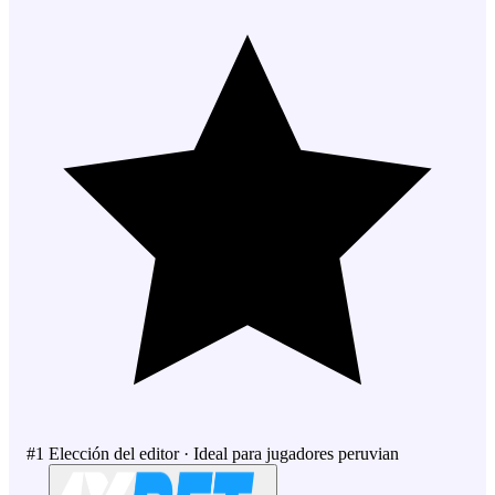
#1 Elección del editor · Ideal para jugadores peruvian