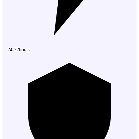
24-72horas