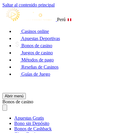
Saltar al contenido principal
Perú
Casinos online
Apuestas Deportivas
Bonos de casino
Juegos de casino
Métodos de pago
Reseñas de Casinos
Guías de Juego
Buscar
Abrir menú
Bonos de casino
Apuestas Gratis
Bono sin Depósito
Bonos de Cashback