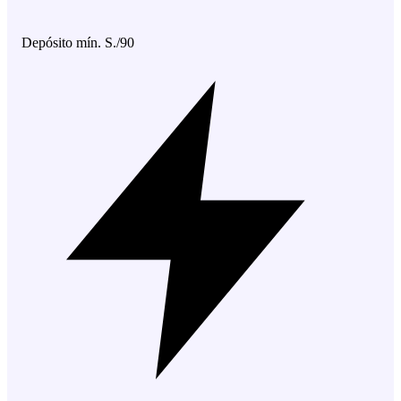
Depósito mín. S./90