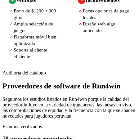
Ventajas
Inconvenientes
＋
－
Bono de $1200 + 300
Pocas opciones de pago
giros
locales
Amplia selección de
Diseño web algo
juegos
anticuado
Plataforma móvil bien
optimizada
Soporte al cliente
eficiente
Auditoría del catálogo
Proveedores de software de Run4win
Seguimos los estudios listados en Run4win porque la calidad del
proveedor influye en la variedad de tragaperras, las mesas en vivo,
las comprobaciones de equidad y la frecuencia con la que se añaden
novedades para jugadores peruvian.
Estudios verificados
79 proveedores encontrados