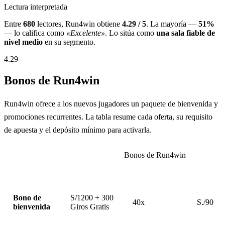
Lectura interpretada
Entre
680
lectores, Run4win obtiene
4.29 / 5
. La mayoría —
51%
— lo califica como
«Excelente»
. Lo sitúa como
una sala fiable de
nivel medio
en su segmento.
4.29
Bonos de Run4win
Run4win ofrece a los nuevos jugadores un paquete de bienvenida y
promociones recurrentes. La tabla resume cada oferta, su requisito
de apuesta y el depósito mínimo para activarla.
Bonos de Run4win
REQUISITO
DEPÓSI
OFERTA
DETALLES
DE APUESTA
MÍN.
Bono de
S/1200 + 300
40x
S./90
bienvenida
Giros Gratis