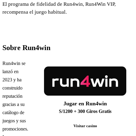
El programa de fidelidad de Run4win, Run4Win VIP,
recompensa el juego habitual.
Sobre Run4win
Run4win se
lanzó en
2023 y ha
construido
reputación
Jugar en Run4win
gracias a su
S/1200 + 300 Giros Gratis
catálogo de
juegos y sus
Visitar casino
promociones.