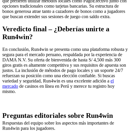
que prefieren utilizar métodos locales como PagoEfectivo junto con
opciones tradicionales como tarjetas bancarias. Su estructura de
bonos generosa atrae tanto a cazadores de bonos como a jugadores
que buscan extender sus sesiones de juego con saldo extra.
Veredicto final – ¿Deberías unirte a
Run4win?
En conclusión, Run4win se presenta como una plataforma robusta y
segura para el mercado peruano, respaldada por la experiencia de
DAMA N.V. Su oferta de bienvenida de hasta S/ 4,500 más 300
giros gratis es altamente competitiva y sus requisitos de apuesta son
justos. La inclusión de métodos de pago locales y un soporte 24/7
refuerzan su posición como una elección confiable. Si buscas
variedad y seguridad, Run4win es una excelente adición a
el
mercado
de casinos en línea en Perú y merece tu registro hoy
mismo.
MESA DE RESEÑAS
Preguntas editoriales sobre Run4win
Respuestas del equipo sobre los aspectos más importantes de
Run4win para los jugadores.