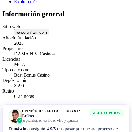
Explora más
Información general
Sitio web
www.run4win.com
Año de fundación
2023
Propietario
DAMA N.V. Casinos
Licencias
MGA
Tipo de casino
Best Bonus Casino
Depósito mín.
S./90
Retiro
0-24 horas
OPINIÓN DEL EDITOR · RUN4WIN
MEJOR OPCIÓN
Lukas
Especialista en casino en vivo y apuestas
Run4win
consiguió
4.9/5
tras pasar por nuestro proceso de