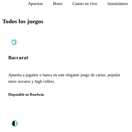
Todos
Apuestas
Botes
Casino en vivo
Instantáneos
Todos los juegos
Baccarat
Apuesta a jugador o banca en este elegante juego de cartas, popular
entre novatos y high rollers.
Disponible en Run4win