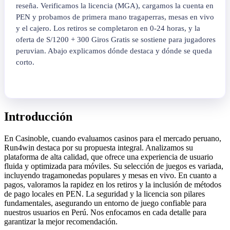
reseña. Verificamos la licencia (MGA), cargamos la cuenta en
PEN y probamos de primera mano tragaperras, mesas en vivo
y el cajero. Los retiros se completaron en 0-24 horas, y la
oferta de S/1200 + 300 Giros Gratis se sostiene para jugadores
peruvian. Abajo explicamos dónde destaca y dónde se queda
corto.
Visitar Run4win
→
Introducción
En Casinoble, cuando evaluamos casinos para el mercado peruano,
Run4win destaca por su propuesta integral. Analizamos su
plataforma de alta calidad, que ofrece una experiencia de usuario
fluida y optimizada para móviles. Su selección de juegos es variada,
incluyendo tragamonedas populares y mesas en vivo. En cuanto a
pagos, valoramos la rapidez en los retiros y la inclusión de métodos
de pago locales en PEN. La seguridad y la licencia son pilares
fundamentales, asegurando un entorno de juego confiable para
nuestros usuarios en Perú. Nos enfocamos en cada detalle para
garantizar la mejor recomendación.