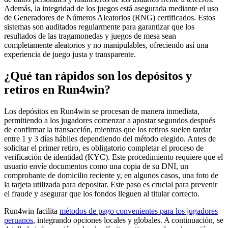
Además, la integridad de los juegos está asegurada mediante el uso
de Generadores de Números Aleatorios (RNG) certificados. Estos
sistemas son auditados regularmente para garantizar que los
resultados de las tragamonedas y juegos de mesa sean
completamente aleatorios y no manipulables, ofreciendo así una
experiencia de juego justa y transparente.
¿Qué tan rápidos son los depósitos y
retiros en Run4win?
Los depósitos en Run4win se procesan de manera inmediata,
permitiendo a los jugadores comenzar a apostar segundos después
de confirmar la transacción, mientras que los retiros suelen tardar
entre 1 y 3 días hábiles dependiendo del método elegido. Antes de
solicitar el primer retiro, es obligatorio completar el proceso de
verificación de identidad (KYC). Este procedimiento requiere que el
usuario envíe documentos como una copia de su DNI, un
comprobante de domicilio reciente y, en algunos casos, una foto de
la tarjeta utilizada para depositar. Este paso es crucial para prevenir
el fraude y asegurar que los fondos lleguen al titular correcto.
Run4win facilita
métodos de pago convenientes para los jugadores
peruanos
, integrando opciones locales y globales. A continuación, se