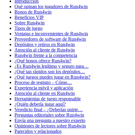
Introducción
Qué opinan los jugadores de Run4win
Bonos de Run4win
Beneficios VIP
Sobre Run4win
Tipos de juego
Ventajas e inconvenientes de Run4win
Proveedores de software de Run4win
Depósitos y retiros en Run4win
Atención al cliente de Run4win
Run4win frente a la competencia
¿Qué bonos ofrece Run4win?
¿Es Run4win legítimo y seguro para…
¿Qué tan rápidos son los depósitos…
¿Qué juegos puedes jugar en Run4win?
Proceso de registro – Cómo…
Experiencia móvil y aplicación
Atención al cliente en Run4win
Herramientas de juego responsable
¿Quién debería jugar aquí?
Veredicto final – ¿Deberías unirte…
Preguntas editoriales sobre Run4win
Envía una pregunta a nuestro experto
Opiniones de lectores sobre Run4win
Parecidos y relacionados