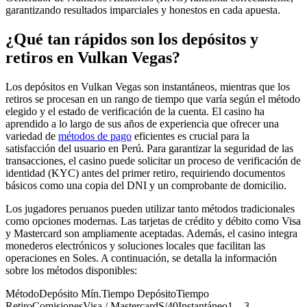
garantizando resultados imparciales y honestos en cada apuesta.
¿Qué tan rápidos son los depósitos y
retiros en Vulkan Vegas?
Los depósitos en Vulkan Vegas son instantáneos, mientras que los
retiros se procesan en un rango de tiempo que varía según el método
elegido y el estado de verificación de la cuenta. El casino ha
aprendido a lo largo de sus años de experiencia que ofrecer una
variedad de
métodos de pago
eficientes es crucial para la
satisfacción del usuario en Perú. Para garantizar la seguridad de las
transacciones, el casino puede solicitar un proceso de verificación de
identidad (KYC) antes del primer retiro, requiriendo documentos
básicos como una copia del DNI y un comprobante de domicilio.
Los jugadores peruanos pueden utilizar tanto métodos tradicionales
como opciones modernas. Las tarjetas de crédito y débito como Visa
y Mastercard son ampliamente aceptadas. Además, el casino integra
monederos electrónicos y soluciones locales que facilitan las
operaciones en Soles. A continuación, se detalla la información
sobre los métodos disponibles:
MétodoDepósito Mín.Tiempo DepósitoTiempo
RetiroComisionesVisa / MastercardS/40Instantáneo1 – 3