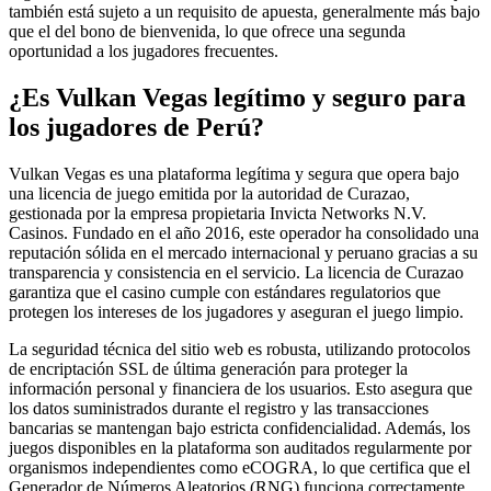
también está sujeto a un requisito de apuesta, generalmente más bajo
que el del bono de bienvenida, lo que ofrece una segunda
oportunidad a los jugadores frecuentes.
¿Es Vulkan Vegas legítimo y seguro para
los jugadores de Perú?
Vulkan Vegas es una plataforma legítima y segura que opera bajo
una licencia de juego emitida por la autoridad de Curazao,
gestionada por la empresa propietaria Invicta Networks N.V.
Casinos. Fundado en el año 2016, este operador ha consolidado una
reputación sólida en el mercado internacional y peruano gracias a su
transparencia y consistencia en el servicio. La licencia de Curazao
garantiza que el casino cumple con estándares regulatorios que
protegen los intereses de los jugadores y aseguran el juego limpio.
La seguridad técnica del sitio web es robusta, utilizando protocolos
de encriptación SSL de última generación para proteger la
información personal y financiera de los usuarios. Esto asegura que
los datos suministrados durante el registro y las transacciones
bancarias se mantengan bajo estricta confidencialidad. Además, los
juegos disponibles en la plataforma son auditados regularmente por
organismos independientes como eCOGRA, lo que certifica que el
Generador de Números Aleatorios (RNG) funciona correctamente,