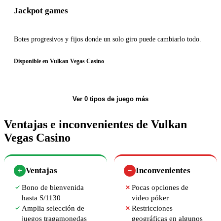
Jackpot games
Botes progresivos y fijos donde un solo giro puede cambiarlo todo.
Disponible en Vulkan Vegas Casino
Ver 0 tipos de juego más
Ventajas e inconvenientes de Vulkan
Vegas Casino
Ventajas
Inconvenientes
＋
－
Bono de bienvenida
Pocas opciones de
hasta S/1130
video póker
Amplia selección de
Restricciones
juegos tragamonedas
geográficas en algunos