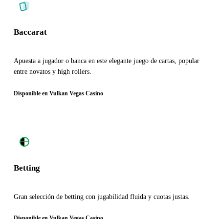
Baccarat
Apuesta a jugador o banca en este elegante juego de cartas, popular
entre novatos y high rollers.
Disponible en Vulkan Vegas Casino
Betting
Gran selección de betting con jugabilidad fluida y cuotas justas.
Disponible en Vulkan Vegas Casino