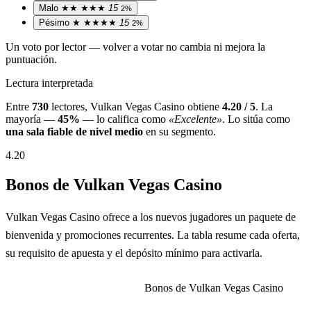
Malo
★★
★★★
15
2%
Pésimo
★
★★★★
15
2%
Un voto por lector — volver a votar no cambia ni mejora la
puntuación.
Lectura interpretada
Entre
730
lectores, Vulkan Vegas Casino obtiene
4.20 / 5
. La
mayoría —
45%
— lo califica como
«Excelente»
. Lo sitúa como
una sala fiable de nivel medio
en su segmento.
4.20
Bonos de Vulkan Vegas Casino
Vulkan Vegas Casino ofrece a los nuevos jugadores un paquete de
bienvenida y promociones recurrentes. La tabla resume cada oferta,
su requisito de apuesta y el depósito mínimo para activarla.
Bonos de Vulkan Vegas Casino
REQUISITO
DEPÓSI