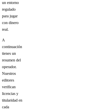
un entorno
regulado
para jugar
con dinero
real.
A
continuación
tienes un
resumen del
operador.
Nuestros
editores
verifican
licencias y
titularidad en
cada