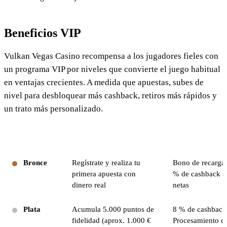
Beneficios VIP
Vulkan Vegas Casino recompensa a los jugadores fieles con
un programa VIP por niveles que convierte el juego habitual
en ventajas crecientes. A medida que apuestas, subes de
nivel para desbloquear más cashback, retiros más rápidos y
un trato más personalizado.
NIVEL
REQUISITO
VENTAJAS CLA
Bronce
Regístrate y realiza tu
Bono de recarga 
primera apuesta con
% de cashback s
dinero real
netas
Plata
Acumula 5.000 puntos de
8 % de cashback
fidelidad (aprox. 1.000 €
Procesamiento de