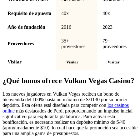
Requisito de apuesta
40x
40x
Año de fundación
2016
2023
35+
79+
Proveedores
proveedores
proveedores
Visitar
Visitar
Visitar
¿Qué bonos ofrece Vulkan Vegas Casino?
Los nuevos jugadores en Vulkan Vegas reciben un bono de
bienvenida del 100% hasta un máximo de S/1130 por su primer
depósito. Esta oferta está diseñada para competir con
los casinos
online
más destacados de Perú, proporcionando un impulso inicial
significativo para explorar la plataforma. Para activar esta
bonificación, es necesario realizar un depósito mínimo de S/40
(aproximadamente $10), lo cual hace que la promoción sea accesible
para una amplia gama de presupuestos.