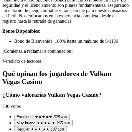
seguridad y el licenciamiento son pilares fundamentales, asegurando
un entorno de juego confiable y transparente para nuestros usuarios
en Perú. Nos enfocamos en la experiencia completa, desde el
registro hasta la retirada de ganancias.
Bonos Disponibles:
Bono de Bienvenida: 100% hasta un máximo de S/1130
¡Comienza a reclamar a continuación!
Veredicto de lectores
Qué opinan los jugadores de Vulkan
Vegas Casino
¿Cómo valorarías Vulkan Vegas Casino?
730 votos
Excelente
★★★★★
328
45%
Muy bueno
★★★★
★
265
36%
Regular
★★★
★★
107
15%