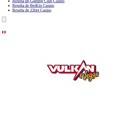
Reseña de Gaming Club Casino
Reseña de BetKin Casino
Reseña de 22bet Casino
Inicio
/
Casinos online
/
Vulkan Vegas Casino
Perú · Reseña de casino
Reseña de Vulkan Vegas Casino