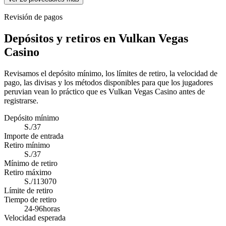
Revisión de pagos
Depósitos y retiros en Vulkan Vegas
Casino
Revisamos el depósito mínimo, los límites de retiro, la velocidad de
pago, las divisas y los métodos disponibles para que los jugadores
peruvian vean lo práctico que es Vulkan Vegas Casino antes de
registrarse.
Depósito mínimo
S./37
Importe de entrada
Retiro mínimo
S./37
Mínimo de retiro
Retiro máximo
S./113070
Límite de retiro
Tiempo de retiro
24-96horas
Velocidad esperada