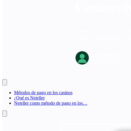
Casinos c
Conoce Todo de los Casino
Características ✔️ Mira l
Luisa Rodriguez
•
Redactora de contenido
Métodos de pago en los casinos
¿Qué es Neteller
Neteller como método de pago en los…