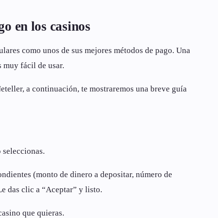
o en los casinos
opulares como unos de sus mejores métodos de pago. Una
 muy fácil de usar.
eteller, a continuación, te mostraremos una breve guía
 seleccionas.
ondientes (monto de dinero a depositar, número de
e das clic a “Aceptar” y listo.
casino que quieras.