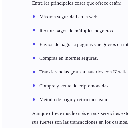
Entre las principales cosas que ofrece están:
Máxima seguridad en la web.
Recibir pagos de múltiples negocios.
Envíos de pagos a páginas y negocios en int
Compras en internet seguras.
Transferencias gratis a usuarios con Netelle
Compra y venta de criptomonedas
Método de pago y retiro en casinos.
Aunque ofrece mucho más en sus servicios, esto
sus fuertes son las transacciones en los casinos