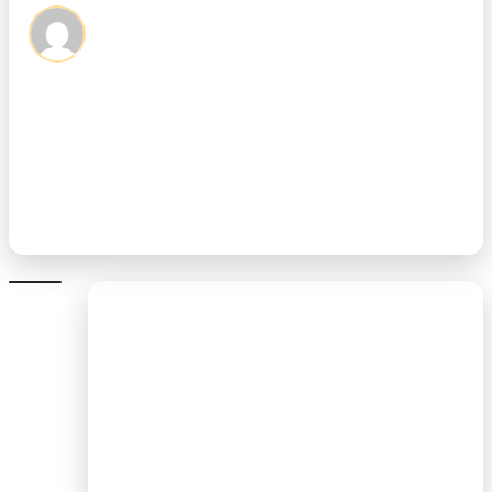
aguanta bien para jugadores
Albi
en Perú, y pega menos a
Analista de casinos
menudo, pero cuando entra
duele (para bien). Me quedo
con esto: desarrollado por
pragmatic play, un proveedor
▶
confiable. Ojo: las funciones
Jugar
bonus pueden tardar en
con
activarse.
dinero
real
Información general
Proveedor
Pragmatic Play
Volatilidad
Alta
RTP
96.48%