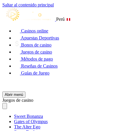
Saltar al contenido principal
Perú
Casinos online
Apuestas Deportivas
Bonos de casino
Juegos de casino
Métodos de pago
Reseñas de Casinos
Guías de Juego
Buscar
Abrir menú
Juegos de casino
Sweet Bonanza
Gates of Olympus
The Alter Ego