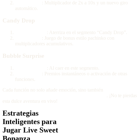
Recompensa
: Multiplicador de 2x a 10x y un nuevo giro
automático.
Candy Drop
Cómo se activa
: Aterriza en el segmento “Candy Drop”.
Recompensa
: Juego de bonus estilo pachinko con
multiplicadores acumulativos.
Bubble Surprise
Cómo se activa
: Al caer en este segmento.
Recompensa
: Premios instantáneos o activación de otras
funciones.
Cada función no solo añade emoción, sino también
más
oportunidades de ganar grandes premios en soles
. ¡No te pierdas
esta dulce aventura en vivo!
Estrategias
Inteligentes para
Jugar Live Sweet
Bonanza