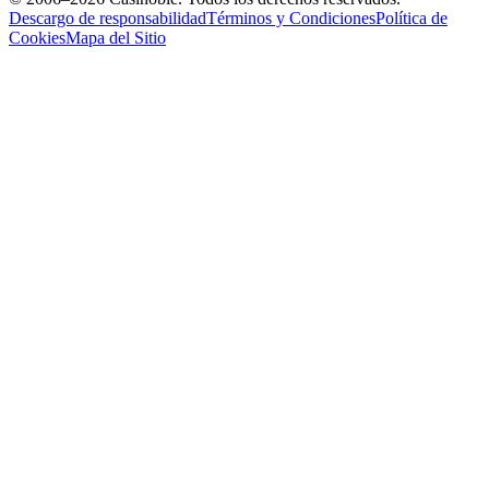
Descargo de responsabilidad
Términos y Condiciones
Política de
Cookies
Mapa del Sitio