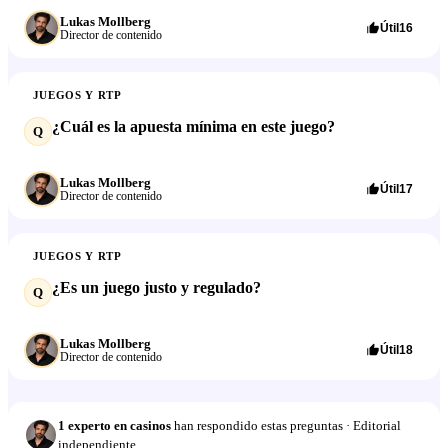
Lukas Mollberg
Útil
16
Director de contenido
JUEGOS Y RTP
¿Cuál es la apuesta mínima en este juego?
Q
Lukas Mollberg
Útil
17
Director de contenido
JUEGOS Y RTP
¿Es un juego justo y regulado?
Q
Lukas Mollberg
Útil
18
Director de contenido
1 experto en casinos
han respondido estas preguntas · Editorial
independiente