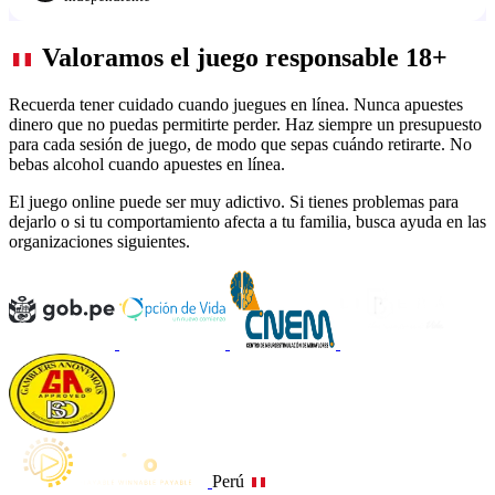
Valoramos el juego responsable
18+
Recuerda tener cuidado cuando juegues en línea. Nunca apuestes
dinero que no puedas permitirte perder. Haz siempre un presupuesto
para cada sesión de juego, de modo que sepas cuándo retirarte. No
bebas alcohol cuando apuestes en línea.
El juego online puede ser muy adictivo. Si tienes problemas para
dejarlo o si tu comportamiento afecta a tu familia, busca ayuda en las
organizaciones siguientes.
Perú