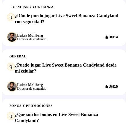
LICENCIAS Y CONFIANZA
¿Dónde puedo jugar Live Sweet Bonanza Candyland
Q
con seguridad?
Lukas Mollberg
Útil
14
Director de contenido
GENERAL
¿Puedo jugar Live Sweet Bonanza Candyland desde
Q
mi celular?
Lukas Mollberg
Útil
15
Director de contenido
BONOS Y PROMOCIONES
¿Qué son los bonos en Live Sweet Bonanza
Q
Candyland?