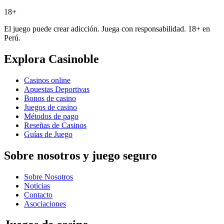
18+
El juego puede crear adicción. Juega con responsabilidad. 18+ en
Perú.
Explora Casinoble
Casinos online
Apuestas Deportivas
Bonos de casino
Juegos de casino
Métodos de pago
Reseñas de Casinos
Guías de Juego
Sobre nosotros y juego seguro
Sobre Nosotros
Noticias
Contacto
Asociaciones