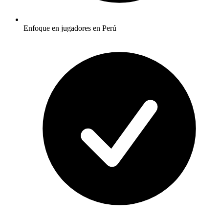
Enfoque en jugadores en Perú