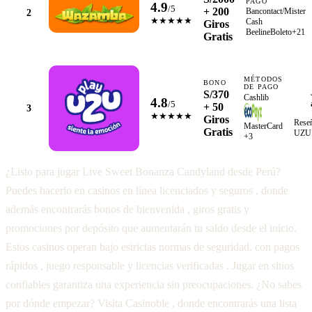
PAGO
4.9
/5
+ 200
Bancontact/Mister
2
★★★★★
Cash
Giros
Beeline
Boleto
+21
Gratis
MÉTODOS
BONO
DE PAGO
S/370
Cashlib
4.8
/5
+ 50
3
★★★★★
Giros
Rese
MasterCard
Gratis
UZU 
+3
¿Listo para jugar Live Sweet Bonanza Candyland desde Perú?
Puedes hacerlo en casinos en línea licenciados y seguros , donde
además encontrarás bonos de bienvenida , giros gratis y
promociones por depósito que aumentarán tu saldo desde el inicio.
Estos casinos operan bajo estrictas normas de seguridad, con pagos
rápidos , juego responsable y licencias verificadas . Jugar en sitios
confiables garantiza una experiencia sin preocupaciones. ¿No sabes
por dónde empezar? Visita Casinoble , donde encontrarás una lista