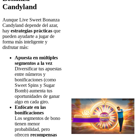
Candyland
Aunque Live Sweet Bonanza
Candyland depende del azar,
hay
estrategias prácticas
que
pueden ayudarte a jugar de
forma más inteligente y
disfrutar más:
Apuesta en múltiples
segmentos a la vez
Diversificar tus apuestas
entre números y
bonificaciones (como
Sweet Spins y Sugar
Bomb) aumenta tus
oportunidades de ganar
algo en cada giro.
Enfócate en las
bonificaciones
Los segmentos de bono
tienen menor
probabilidad, pero
ofrecen
recompensas