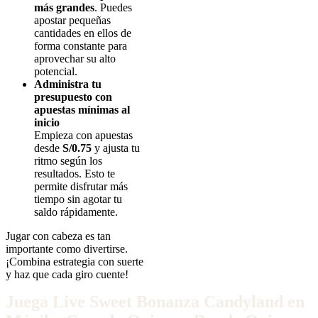
más grandes
. Puedes
apostar pequeñas
cantidades en ellos de
forma constante para
aprovechar su alto
potencial.
Administra tu
presupuesto con
apuestas mínimas al
inicio
Empieza con apuestas
desde
S/0.75
y ajusta tu
ritmo según los
resultados. Esto te
permite disfrutar más
tiempo sin agotar tu
saldo rápidamente.
Jugar con cabeza es tan
importante como divertirse.
¡Combina estrategia con suerte
y haz que cada giro cuente!
Juega Live Sweet Bonanza Candyland en