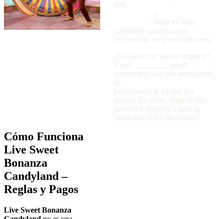
con
pagos rápidos
,
juego
responsable
y
licencias
verificadas
. Jugar en sitios
confiables garantiza una
experiencia sin preocupaciones.
¿No sabes por dónde empezar?
Visita
Casinoble
, donde
encontrarás una lista actualizada
de
casinos seguros en Perú
para comenzar a jugar hoy
mismo. ¡Haz clic, elige tu sitio
favorito y empieza a girar la
ruleta más dulce del casino!
Cómo Funciona
Live Sweet
Bonanza
Candyland –
Reglas y Pagos
Live Sweet Bonanza
Candyland
no es una