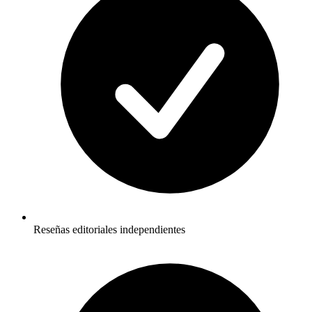
Reseñas editoriales independientes