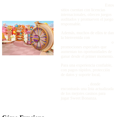
en casinos online regulados,
seguros y fáciles de usar.
Estos
sitios cuentan con licencias
internacionales, ofrecen juegos
auditados y promueven el juego
responsable.
Además, muchos de ellos te dan
la bienvenida con
bonos de
primer depósito, giros gratis
o
promociones especiales que
aumentan tus oportunidades de
ganar desde el primer momento.
Para una experiencia confiable,
con pagos rápidos, protección
de datos y soporte local,
te
recomendamos visitar
Casinoble Perú
, donde
encontrarás una lista actualizada
de los mejores casinos para
jugar Sweet Bonanza.
Elige un casino recomendado
y empieza a jugar hoy mismo.