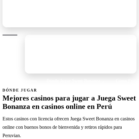
prisa y sin drama. Reserva:
las funciones bonus pueden
Juego
tardar en activarse.
gratis
(demo)
Información general
Proveedor
Pragmatic Play
Mejores casinos
Dónde Jugar Sweet Bonanza …
Cómo Funci
DÓNDE JUGAR
Mejores casinos para jugar a Juega Sweet
Bonanza en casinos online en Perú
Estos casinos con licencia ofrecen Juega Sweet Bonanza en casinos
online con buenos bonos de bienvenida y retiros rápidos para
Peruvian.