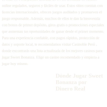
online regulados, seguros y fáciles de usar. Estos sitios cuentan con
licencias internacionales, ofrecen juegos auditados y promueven el
juego responsable. Además, muchos de ellos te dan la bienvenida
con bonos de primer depósito, giros gratis o promociones especiales
que aumentan tus oportunidades de ganar desde el primer momento.
Para una experiencia confiable, con pagos rápidos, protección de
datos y soporte local, te recomendamos visitar Casinoble Perú ,
donde encontrarás una lista actualizada de los mejores casinos para
jugar Sweet Bonanza. Elige un casino recomendado y empieza a
jugar hoy mismo.
Dónde Jugar Sweet
Bonanza por
Dinero Real
Si estás en Perú, puedes
disfrutar de Sweet Bonanza