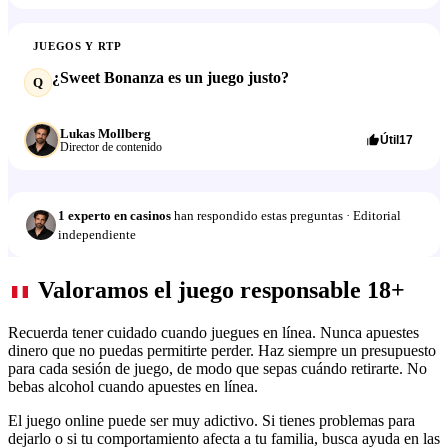
JUEGOS Y RTP
¿Sweet Bonanza es un juego justo?
Q
Lukas Mollberg
Útil
17
Director de contenido
1 experto en casinos
han respondido estas preguntas · Editorial
independiente
Valoramos el juego responsable
18+
Recuerda tener cuidado cuando juegues en línea. Nunca apuestes
dinero que no puedas permitirte perder. Haz siempre un presupuesto
para cada sesión de juego, de modo que sepas cuándo retirarte. No
bebas alcohol cuando apuestes en línea.
El juego online puede ser muy adictivo. Si tienes problemas para
dejarlo o si tu comportamiento afecta a tu familia, busca ayuda en las