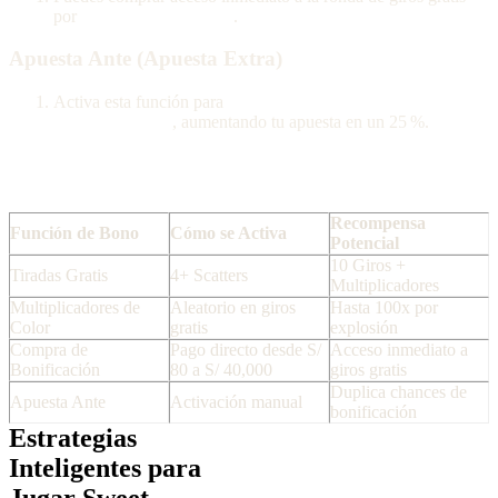
por
100 veces tu apuesta
.
Apuesta Ante (Apuesta Extra)
Activa esta función para
duplicar la probabilidad de
obtener scatters
, aumentando tu apuesta en un 25 %.
Recompensa
Función de Bono
Cómo se Activa
Potencial
10 Giros +
Tiradas Gratis
4+ Scatters
Multiplicadores
Multiplicadores de
Aleatorio en giros
Hasta 100x por
Color
gratis
explosión
Compra de
Pago directo desde S/
Acceso inmediato a
Bonificación
80 a S/ 40,000
giros gratis
Duplica chances de
Apuesta Ante
Activación manual
bonificación
Estrategias
Inteligentes para