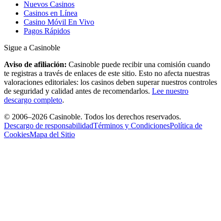
Nuevos Casinos
Casinos en Línea
Casino Móvil En Vivo
Pagos Rápidos
Sigue a Casinoble
Aviso de afiliación:
Casinoble puede recibir una comisión cuando
te registras a través de enlaces de este sitio. Esto no afecta nuestras
valoraciones editoriales: los casinos deben superar nuestros controles
de seguridad y calidad antes de recomendarlos.
Lee nuestro
descargo completo
.
© 2006–2026 Casinoble. Todos los derechos reservados.
Descargo de responsabilidad
Términos y Condiciones
Política de
Cookies
Mapa del Sitio