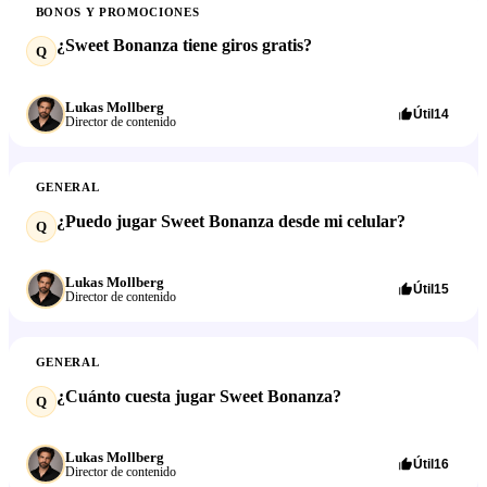
BONOS Y PROMOCIONES
¿Sweet Bonanza tiene giros gratis?
Q
Lukas Mollberg
Útil
14
Director de contenido
GENERAL
¿Puedo jugar Sweet Bonanza desde mi celular?
Q
Lukas Mollberg
Útil
15
Director de contenido
GENERAL
¿Cuánto cuesta jugar Sweet Bonanza?
Q
Lukas Mollberg
Útil
16
Director de contenido