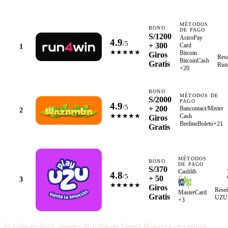
MÉTODOS
BONO
DE PAGO
S/1200
AstroPay
4.9
/5
+ 300
Card
1
★★★★★
Bitcoin
Giros
Res
BitcoinCash
Gratis
Run
+20
BONO
MÉTODOS DE
S/2000
PAGO
4.9
/5
+ 200
Bancontact/Mister
2
★★★★★
Cash
Giros
Beeline
Boleto
+21
Gratis
MÉTODOS
BONO
DE PAGO
S/370
Cashlib
4.8
/5
+ 50
3
★★★★★
Giros
Rese
MasterCard
Gratis
UZU 
+3
Si estás en Perú, puedes disfrutar de Sweet Bonanza en casinos