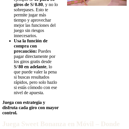
giros de S/ 0.80
, y no lo
sobrepases. Esto te
permite jugar más
tiempo y aprovechar
mejor las funciones del
juego sin riesgos
innecesarios.
Usa la función de
compra con
precaución:
Puedes
pagar directamente por
los giros gratis desde
S/ 80 en adelante
, lo
que puede valer la pena
si buscas resultados
rápidos, pero solo hazlo
si estás cómodo con ese
nivel de apuesta.
Juega con estrategia y
disfruta cada giro con mayor
control.
Juega Sweet Bonanza en Móvil – Donde