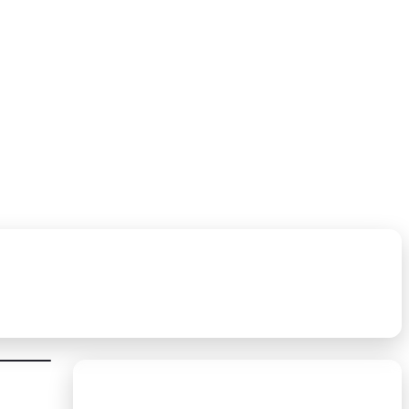
se deja jugar sin prisa y sin drama. Reserva: las funciones bonus
Información general