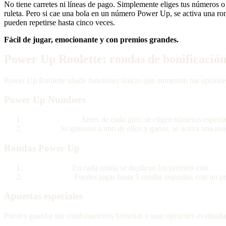
No tiene carretes ni líneas de pago. Simplemente eliges tus números 
ruleta. Pero si cae una bola en un número Power Up, se activa una ro
pueden repetirse hasta cinco veces.
Fácil de jugar, emocionante y con premios grandes.
Power Up Roulette: rondas de bonificación 
Power Up Roulette añade funciones únicas que aumentan tus opciones 
Power Up Numbers
Cómo funciona:
Antes de cada giro, se eligen números especial
Qué pasa:
Si apuestas a uno de ellos y ganas, se activa una r
Rondas Power Up
Recompensa:
En cada ronda se duplican los premios con
mult
Acumulación:
Puedes jugar hasta 5 rondas seguidas, con un pr
Apuestas especiales
Puedes guardar tus combinaciones favoritas o usar opciones avanzadas