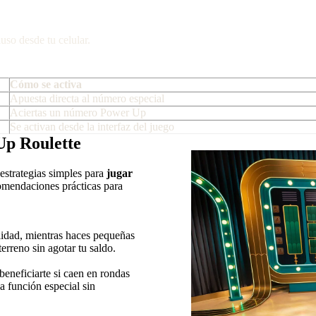
uso desde tu celular.
Cómo se activa
Apuesta directa al número especial
Aciertas un número Power Up
Se activan desde la interfaz del juego
Up Roulette
strategias simples para
jugar
comendaciones prácticas para
lidad, mientras haces pequeñas
rreno sin agotar tu saldo.
eneficiarte si caen en rondas
a función especial sin