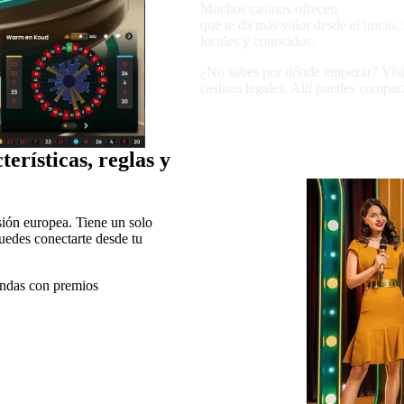
Muchos casinos ofrecen
bonos de 
que te da más valor desde el inicio
locales y conocidos.
¿No sabes por dónde empezar? Vis
casinos legales. Allí puedes compar
rísticas, reglas y
sión europea. Tiene un solo
uedes conectarte desde tu
ondas con premios