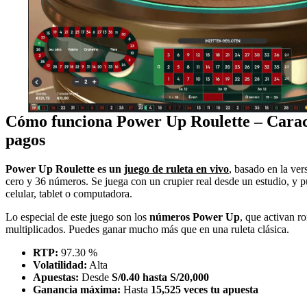
Cómo funciona Power Up Roulette – Caracte
pagos
Power Up Roulette es un
juego de ruleta en vivo
, basado en la ver
cero y 36 números. Se juega con un crupier real desde un estudio, y p
celular, tablet o computadora.
Lo especial de este juego son los
números Power Up
, que activan r
multiplicados. Puedes ganar mucho más que en una ruleta clásica.
RTP:
97.30 %
Volatilidad:
Alta
Apuestas:
Desde
S/0.40 hasta S/20,000
Ganancia máxima:
Hasta
15,525 veces tu apuesta