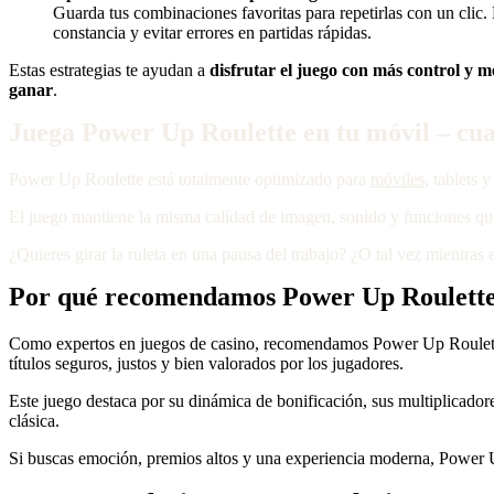
Guarda tus combinaciones favoritas para repetirlas con un clic.
constancia y evitar errores en partidas rápidas.
Estas estrategias te ayudan a
disfrutar el juego con más control y 
ganar
.
Juega Power Up Roulette en tu móvil – cua
Power Up Roulette está totalmente optimizado para
móviles
, tablets 
El juego mantiene la misma calidad de imagen, sonido y funciones que e
¿Quieres girar la ruleta en una pausa del trabajo? ¿O tal vez mientras 
Por qué recomendamos Power Up Roulette
Como expertos en juegos de casino, recomendamos Power Up Roulette 
títulos seguros, justos y bien valorados por los jugadores.
Este juego destaca por su dinámica de bonificación, sus multiplicador
clásica.
Si buscas emoción, premios altos y una experiencia moderna, Power U