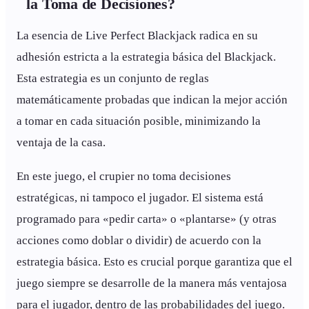
la Toma de Decisiones?
La esencia de Live Perfect Blackjack radica en su
adhesión estricta a la estrategia básica del Blackjack.
Esta estrategia es un conjunto de reglas
matemáticamente probadas que indican la mejor acción
a tomar en cada situación posible, minimizando la
ventaja de la casa.
En este juego, el crupier no toma decisiones
estratégicas, ni tampoco el jugador. El sistema está
programado para «pedir carta» o «plantarse» (y otras
acciones como doblar o dividir) de acuerdo con la
estrategia básica. Esto es crucial porque garantiza que el
juego siempre se desarrolle de la manera más ventajosa
para el jugador, dentro de las probabilidades del juego.