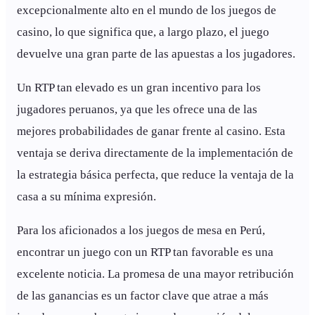
excepcionalmente alto en el mundo de los juegos de
casino, lo que significa que, a largo plazo, el juego
devuelve una gran parte de las apuestas a los jugadores.
Un RTP tan elevado es un gran incentivo para los
jugadores peruanos, ya que les ofrece una de las
mejores probabilidades de ganar frente al casino. Esta
ventaja se deriva directamente de la implementación de
la estrategia básica perfecta, que reduce la ventaja de la
casa a su mínima expresión.
Para los aficionados a los juegos de mesa en Perú,
encontrar un juego con un RTP tan favorable es una
excelente noticia. La promesa de una mayor retribución
de las ganancias es un factor clave que atrae a más