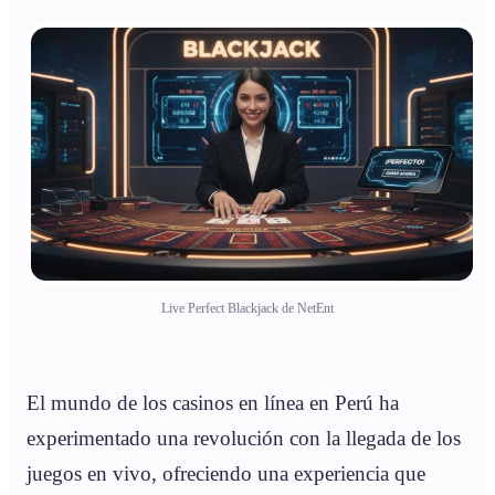
Live Perfect Blackjack de NetEnt
El mundo de los casinos en línea en Perú ha
experimentado una revolución con la llegada de los
juegos en vivo, ofreciendo una experiencia que