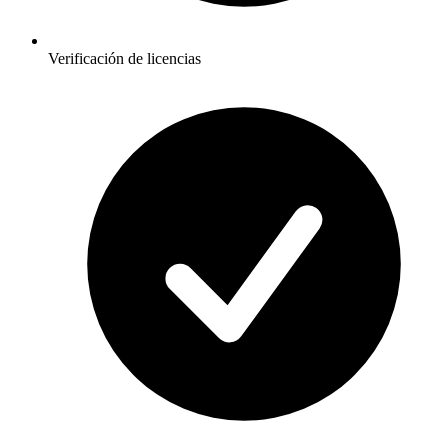
Verificación de licencias