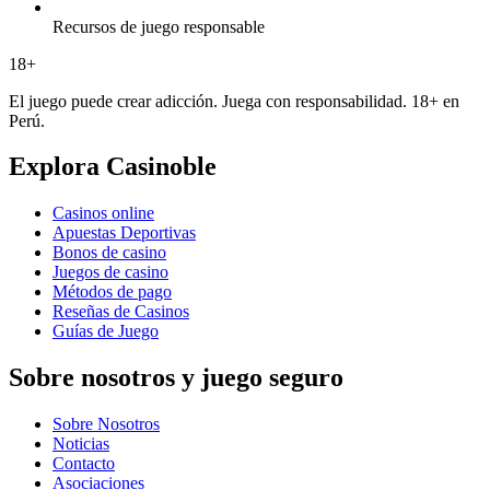
Recursos de juego responsable
18+
El juego puede crear adicción. Juega con responsabilidad. 18+ en
Perú.
Explora Casinoble
Casinos online
Apuestas Deportivas
Bonos de casino
Juegos de casino
Métodos de pago
Reseñas de Casinos
Guías de Juego
Sobre nosotros y juego seguro
Sobre Nosotros
Noticias
Contacto
Asociaciones