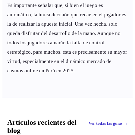
Es importante señalar que, si bien el juego es
automático, la única decisión que recae en el jugador es
la de realizar la apuesta inicial. Una vez hecha, solo
queda disfrutar del desarrollo de la mano. Aunque no
todos los jugadores amarán la falta de control
estratégico, para muchos, esta es precisamente su mayor
virtud, especialmente en el dinámico mercado de
casinos online en Perú en 2025.
Artículos recientes del
Ver todas las guías →
blog