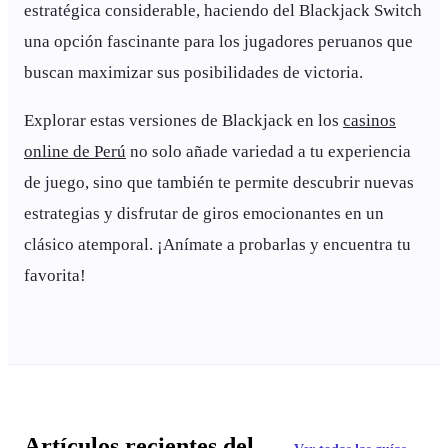
estratégica considerable, haciendo del Blackjack Switch
una opción fascinante para los jugadores peruanos que
buscan maximizar sus posibilidades de victoria.
Explorar estas versiones de Blackjack en los
casinos
online de Perú
no solo añade variedad a tu experiencia
de juego, sino que también te permite descubrir nuevas
estrategias y disfrutar de giros emocionantes en un
clásico atemporal. ¡Anímate a probarlas y encuentra tu
favorita!
Artículos recientes del