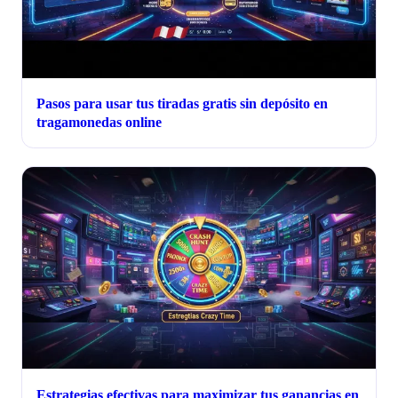
Pasos para usar tus tiradas gratis sin depósito en
tragamonedas online
Estrategias efectivas para maximizar tus ganancias en