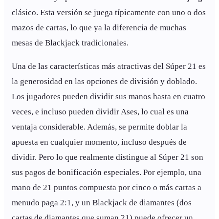
clásico. Esta versión se juega típicamente con uno o dos
mazos de cartas, lo que ya la diferencia de muchas
mesas de Blackjack tradicionales.
Una de las características más atractivas del Súper 21 es
la generosidad en las opciones de división y doblado.
Los jugadores pueden dividir sus manos hasta en cuatro
veces, e incluso pueden dividir Ases, lo cual es una
ventaja considerable. Además, se permite doblar la
apuesta en cualquier momento, incluso después de
dividir. Pero lo que realmente distingue al Súper 21 son
sus pagos de bonificación especiales. Por ejemplo, una
mano de 21 puntos compuesta por cinco o más cartas a
menudo paga 2:1, y un Blackjack de diamantes (dos
cartas de diamantes que suman 21) puede ofrecer un