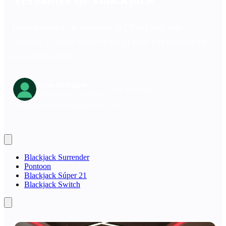
Descubre aquí las variantes del Blackjack más
famosas. Conoce cómo se juega cada una de ellas en
un casino online.
Luisa Rodriguez
•
5 min de lectura
•
Redactora de contenido
Actualizado 12 de noviembre de 2025
Blackjack Surrender
Pontoon
Blackjack Súper 21
Blackjack Switch