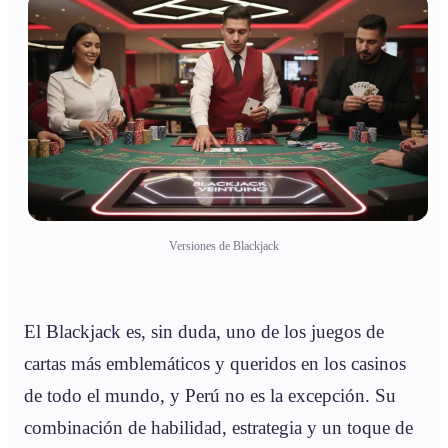
Versiones de Blackjack
El Blackjack es, sin duda, uno de los juegos de
cartas más emblemáticos y queridos en los casinos
de todo el mundo, y Perú no es la excepción. Su
combinación de habilidad, estrategia y un toque de