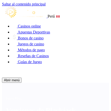
Saltar al contenido principal
Perú
Casinos online
Apuestas Deportivas
Bonos de casino
Juegos de casino
Métodos de pago
Reseñas de Casinos
Guías de Juego
Buscar
Abrir menú
Inicio
/
Blog
Versiones de Blackjack