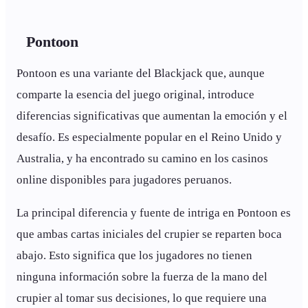
Pontoon
Pontoon es una variante del Blackjack que, aunque
comparte la esencia del juego original, introduce
diferencias significativas que aumentan la emoción y el
desafío. Es especialmente popular en el Reino Unido y
Australia, y ha encontrado su camino en los casinos
online disponibles para jugadores peruanos.
La principal diferencia y fuente de intriga en Pontoon es
que ambas cartas iniciales del crupier se reparten boca
abajo. Esto significa que los jugadores no tienen
ninguna información sobre la fuerza de la mano del
crupier al tomar sus decisiones, lo que requiere una