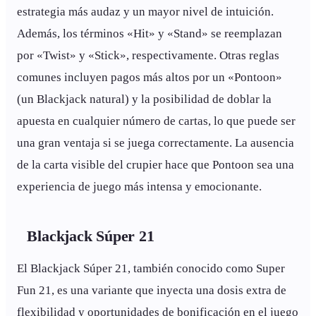
estrategia más audaz y un mayor nivel de intuición.
Además, los términos «Hit» y «Stand» se reemplazan
por «Twist» y «Stick», respectivamente. Otras reglas
comunes incluyen pagos más altos por un «Pontoon»
(un Blackjack natural) y la posibilidad de doblar la
apuesta en cualquier número de cartas, lo que puede ser
una gran ventaja si se juega correctamente. La ausencia
de la carta visible del crupier hace que Pontoon sea una
experiencia de juego más intensa y emocionante.
Blackjack Súper 21
El Blackjack Súper 21, también conocido como Super
Fun 21, es una variante que inyecta una dosis extra de
flexibilidad y oportunidades de bonificación en el juego