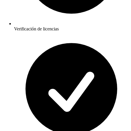
Verificación de licencias