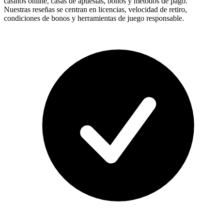
casinos online, casas de apuestas, bonos y métodos de pago.
Nuestras reseñas se centran en licencias, velocidad de retiro,
condiciones de bonos y herramientas de juego responsable.