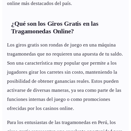
online más destacados del país.
¿Qué son los Giros Gratis en las
Tragamonedas Online?
Los giros gratis son rondas de juego en una máquina
tragamonedas que no requieren una apuesta de tu saldo.
Son una característica muy popular que permite a los
jugadores girar los carretes sin costo, manteniendo la
posibilidad de obtener ganancias reales. Estos pueden
activarse de diversas maneras, ya sea como parte de las
funciones internas del juego o como promociones
ofrecidas por los casinos online.
Para los entusiastas de las tragamonedas en Perú, los