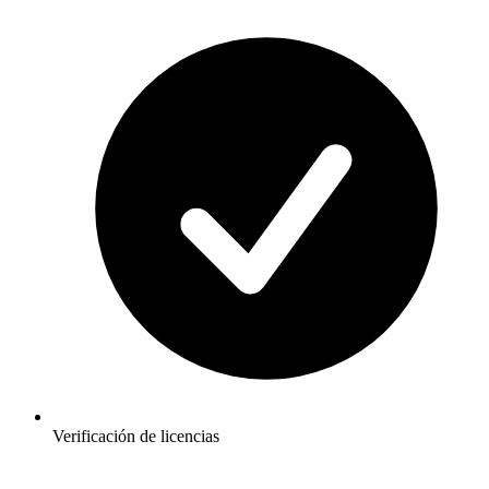
Verificación de licencias