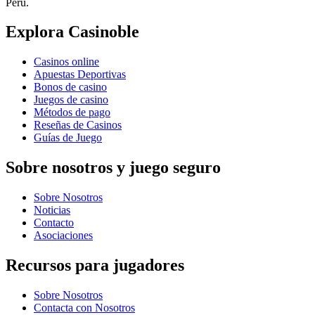
Perú.
Explora Casinoble
Casinos online
Apuestas Deportivas
Bonos de casino
Juegos de casino
Métodos de pago
Reseñas de Casinos
Guías de Juego
Sobre nosotros y juego seguro
Sobre Nosotros
Noticias
Contacto
Asociaciones
Recursos para jugadores
Sobre Nosotros
Contacta con Nosotros