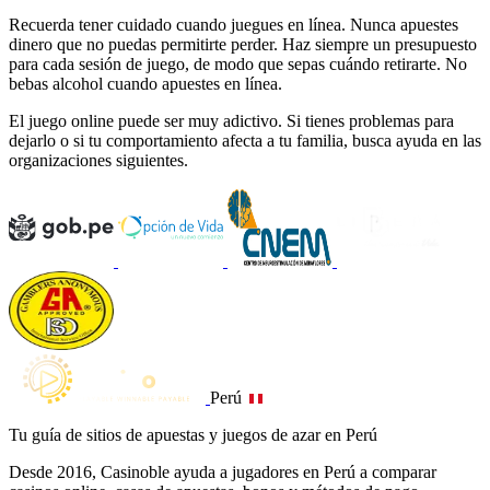
Recuerda tener cuidado cuando juegues en línea. Nunca apuestes
dinero que no puedas permitirte perder. Haz siempre un presupuesto
para cada sesión de juego, de modo que sepas cuándo retirarte. No
bebas alcohol cuando apuestes en línea.
El juego online puede ser muy adictivo. Si tienes problemas para
dejarlo o si tu comportamiento afecta a tu familia, busca ayuda en las
organizaciones siguientes.
Perú
Tu guía de sitios de apuestas y juegos de azar en Perú
Desde 2016, Casinoble ayuda a jugadores en Perú a comparar