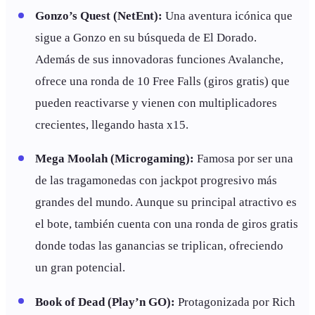
Gonzo’s Quest (NetEnt):
Una aventura icónica que
sigue a Gonzo en su búsqueda de El Dorado.
Además de sus innovadoras funciones Avalanche,
ofrece una ronda de 10 Free Falls (giros gratis) que
pueden reactivarse y vienen con multiplicadores
crecientes, llegando hasta x15.
Mega Moolah (Microgaming):
Famosa por ser una
de las tragamonedas con jackpot progresivo más
grandes del mundo. Aunque su principal atractivo es
el bote, también cuenta con una ronda de giros gratis
donde todas las ganancias se triplican, ofreciendo
un gran potencial.
Book of Dead (Play’n GO):
Protagonizada por Rich