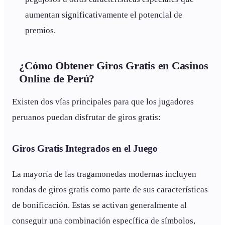
aumentan significativamente el potencial de
premios.
¿Cómo Obtener Giros Gratis en Casinos
Online de Perú?
Existen dos vías principales para que los jugadores
peruanos puedan disfrutar de giros gratis:
Giros Gratis Integrados en el Juego
La mayoría de las tragamonedas modernas incluyen
rondas de giros gratis como parte de sus características
de bonificación. Estas se activan generalmente al
conseguir una combinación específica de símbolos,