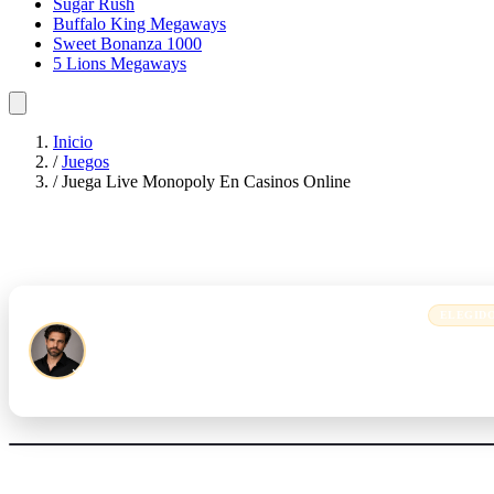
Sugar Rush
Buffalo King Megaways
Sweet Bonanza 1000
5 Lions Megaways
Inicio
/
Juegos
/
Juega Live Monopoly En Casinos Online
Juega Live Monopoly 
OPINIÓN VERIFICADA
ELEGIDO
Lukas Mollberg
Sin rodeos: Juega Live Monopoly e
Director de contenido
pueden tardar en activarse.
▶ Jugar con dinero real