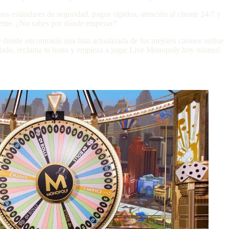
os estándares de seguridad, pagos rápidos, atención al cliente 24/7 y
lmente. ¿No sabes por dónde empezar?
le donde encontrarás una lista actualizada de los mejores casinos online
dado, reclama tu bono y empieza a jugar Live Monopoly hoy mismo!