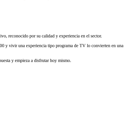
ivo, reconocido por su calidad y experiencia en el sector.
,000 y vivir una experiencia tipo programa de TV lo convierten en una
puesta y empieza a disfrutar hoy mismo.