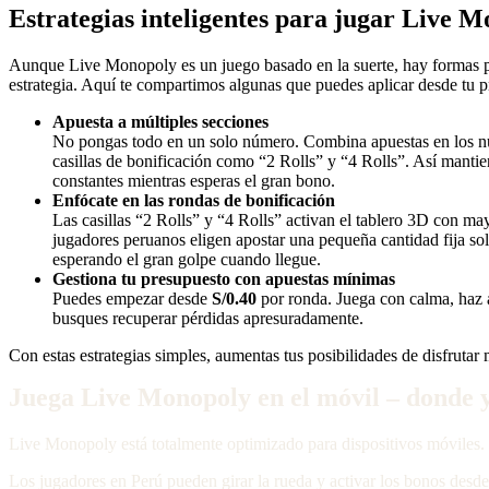
Estrategias inteligentes para jugar Live 
Aunque Live Monopoly es un juego basado en la suerte, hay formas p
estrategia. Aquí te compartimos algunas que puedes aplicar desde tu p
Apuesta a múltiples secciones
No pongas todo en un solo número. Combina apuestas en los nú
casillas de bonificación como “2 Rolls” y “4 Rolls”. Así manti
constantes mientras esperas el gran bono.
Enfócate en las rondas de bonificación
Las casillas “2 Rolls” y “4 Rolls” activan el tablero 3D con 
jugadores peruanos eligen apostar una pequeña cantidad fija sol
esperando el gran golpe cuando llegue.
Gestiona tu presupuesto con apuestas mínimas
Puedes empezar desde
S/0.40
por ronda. Juega con calma, haz a
busques recuperar pérdidas apresuradamente.
Con estas estrategias simples, aumentas tus posibilidades de disfrutar
Juega Live Monopoly en el móvil – donde 
Live Monopoly está totalmente optimizado para dispositivos móviles. Pu
Los jugadores en Perú pueden girar la rueda y activar los bonos desde 