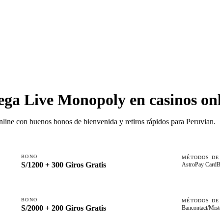
ona Live Monopol…
Live Monopoly: Rondas de b…
Estrategias 
ega Live Monopoly en casinos on
line con buenos bonos de bienvenida y retiros rápidos para Peruvian.
BONO
MÉTODOS DE
S/1200 + 300 Giros Gratis
AstroPay Card
B
BONO
MÉTODOS DE
S/2000 + 200 Giros Gratis
Bancontact/Mist