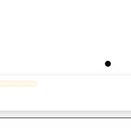
en casinos online
 POR LA REDACCIÓN
n casinos online cumple si no vas buscando florituras. RTP 96.23%, se 