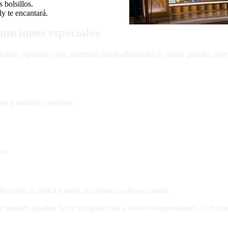
s bolsillos.
ly te encantará.
unciones especiales
sticas especiales que aumentan tus posibilidades de ganar grandes pre
»
os y múltiples premios
ivo
icación, se aplica a todas las ganancias de esa ronda.
e también pueden llevar tus ganancias a niveles sorprendentes. Si bus