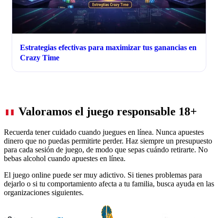
Estrategias efectivas para maximizar tus ganancias en
Crazy Time
Valoramos el juego responsable
18+
Recuerda tener cuidado cuando juegues en línea. Nunca apuestes
dinero que no puedas permitirte perder. Haz siempre un presupuesto
para cada sesión de juego, de modo que sepas cuándo retirarte. No
bebas alcohol cuando apuestes en línea.
El juego online puede ser muy adictivo. Si tienes problemas para
dejarlo o si tu comportamiento afecta a tu familia, busca ayuda en las
organizaciones siguientes.