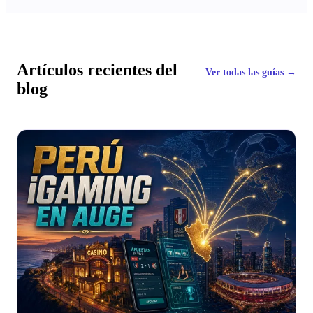
Artículos recientes del
Ver todas las guías →
blog