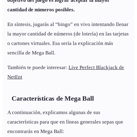
objetivo del juego es lograr aceptar la mayor
cantidad de números posibles.
En síntesis, jugarás al “bingo” en vivo intentando llenar
la mayor cantidad de números (de lotería) en las tarjetas
o cartones virtuales. Esa sería la explicación más
sencilla de Mega Ball.
También te puede interesar:
Live Perfect Blackjack de
NetEnt
Características de Mega Ball
A continuación, explicamos algunas de sus
características para que en líneas generales sepas que
encontrarás en Mega Ball: