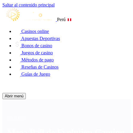
Saltar al contenido principal
Perú
Casinos online
Apuestas Deportivas
Bonos de casino
Juegos de casino
Métodos de pago
Reseñas de Casinos
Guías de Juego
Buscar
Abrir menú
Inicio
/
Blog
Mega Ball de Evolution Gaming