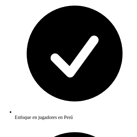
Enfoque en jugadores en Perú