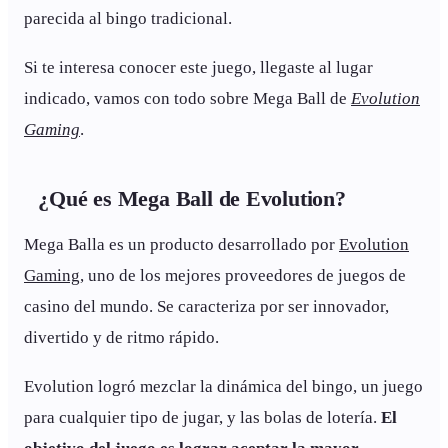
parecida al bingo tradicional.
Si te interesa conocer este juego, llegaste al lugar
indicado, vamos con todo sobre Mega Ball de
Evolution
Gaming
.
¿Qué es Mega Ball de Evolution?
Mega Balla es un producto desarrollado por
Evolution
Gaming
, uno de los mejores proveedores de juegos de
casino del mundo. Se caracteriza por ser innovador,
divertido y de ritmo rápido.
Evolution logró mezclar la dinámica del bingo, un juego
para cualquier tipo de jugar, y las bolas de lotería.
El