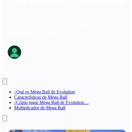
Descubre cómo jugar Mega Ball de Evolution
Gaming. Disfruta de los multiplicadores y demás
características del juego.
Luisa Rodriguez
•
3 min de lectura
•
Redactora de contenido
Actualizado 29 de julio de 2026
¿Qué es Mega Ball de Evolution
Características de Mega Ball
¿Cómo jugar Mega Ball de Evolution…
Multiplicador de Mega Ball