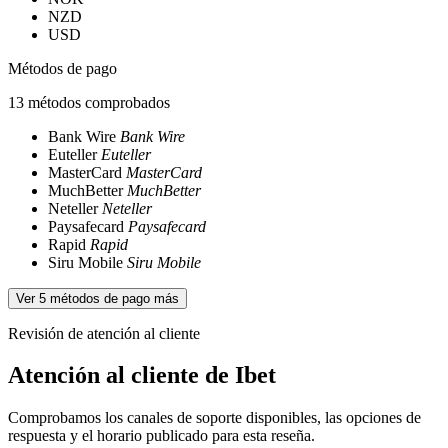
NZD
USD
Métodos de pago
13 métodos comprobados
Bank Wire
Bank Wire
Euteller
Euteller
MasterCard
MasterCard
MuchBetter
MuchBetter
Neteller
Neteller
Paysafecard
Paysafecard
Rapid
Rapid
Siru Mobile
Siru Mobile
Ver 5 métodos de pago más
Revisión de atención al cliente
Atención al cliente de Ibet
Comprobamos los canales de soporte disponibles, las opciones de
respuesta y el horario publicado para esta reseña.