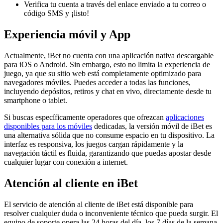
Verifica tu cuenta a través del enlace enviado a tu correo o
código SMS y ¡listo!
Experiencia móvil y App
Actualmente, iBet no cuenta con una aplicación nativa descargable
para iOS o Android. Sin embargo, esto no limita la experiencia de
juego, ya que su sitio web está completamente optimizado para
navegadores móviles. Puedes acceder a todas las funciones,
incluyendo depósitos, retiros y chat en vivo, directamente desde tu
smartphone o tablet.
Si buscas específicamente operadores que ofrezcan
aplicaciones
disponibles para los móviles
dedicadas, la versión móvil de iBet es
una alternativa sólida que no consume espacio en tu dispositivo. La
interfaz es responsiva, los juegos cargan rápidamente y la
navegación táctil es fluida, garantizando que puedas apostar desde
cualquier lugar con conexión a internet.
Atención al cliente en iBet
El servicio de atención al cliente de iBet está disponible para
resolver cualquier duda o inconveniente técnico que pueda surgir. El
equipo de soporte opera las 24 horas del día, los 7 días de la semana,