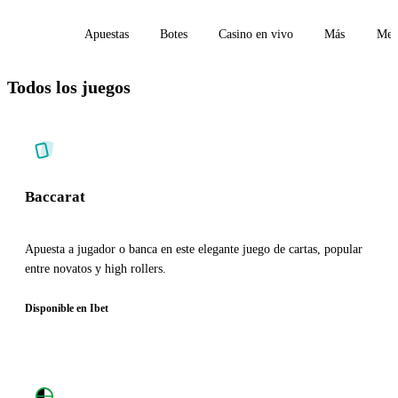
Todos
Apuestas
Botes
Casino en vivo
Más
Mesa
Todos los juegos
Baccarat
Apuesta a jugador o banca en este elegante juego de cartas, popular
entre novatos y high rollers.
Disponible en Ibet