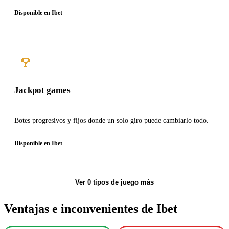
Disponible en Ibet
Jackpot games
Botes progresivos y fijos donde un solo giro puede cambiarlo todo.
Disponible en Ibet
Ver 0 tipos de juego más
Ventajas e inconvenientes de Ibet