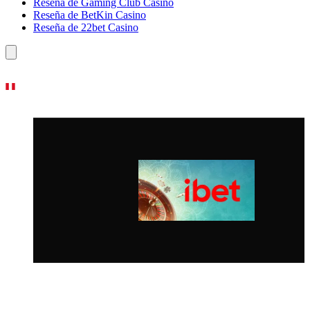
Reseña de Gaming Club Casino
Reseña de BetKin Casino
Reseña de 22bet Casino
Inicio
/
Casinos online
/
Ibet
Perú · Reseña de casino
Reseña de Ibet