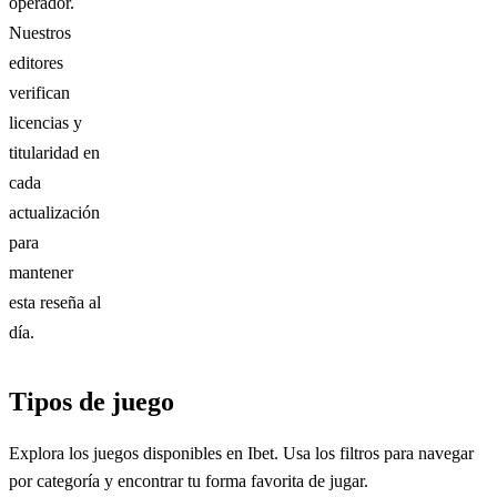
operador.
Nuestros
editores
verifican
licencias y
titularidad en
cada
actualización
para
mantener
esta reseña al
día.
Tipos de juego
Explora los juegos disponibles en Ibet. Usa los filtros para navegar
por categoría y encontrar tu forma favorita de jugar.