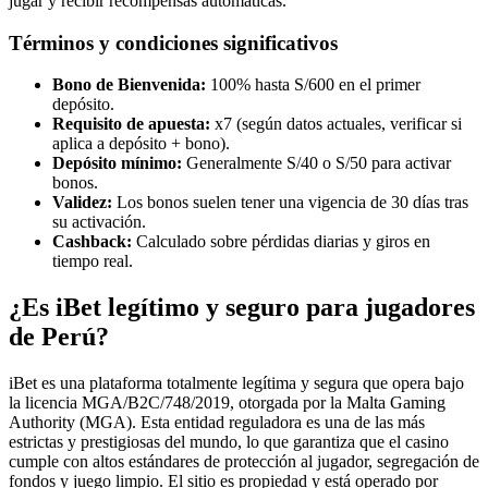
jugar y recibir recompensas automáticas.
Términos y condiciones significativos
Bono de Bienvenida:
100% hasta S/600 en el primer
depósito.
Requisito de apuesta:
x7 (según datos actuales, verificar si
aplica a depósito + bono).
Depósito mínimo:
Generalmente S/40 o S/50 para activar
bonos.
Validez:
Los bonos suelen tener una vigencia de 30 días tras
su activación.
Cashback:
Calculado sobre pérdidas diarias y giros en
tiempo real.
¿Es iBet legítimo y seguro para jugadores
de Perú?
iBet es una plataforma totalmente legítima y segura que opera bajo
la licencia MGA/B2C/748/2019, otorgada por la Malta Gaming
Authority (MGA). Esta entidad reguladora es una de las más
estrictas y prestigiosas del mundo, lo que garantiza que el casino
cumple con altos estándares de protección al jugador, segregación de
fondos y juego limpio. El sitio es propiedad y está operado por