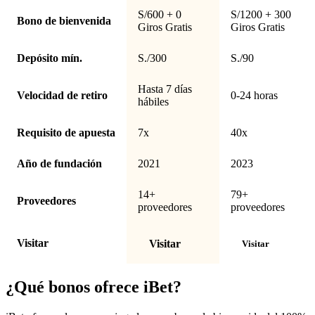
S/600 + 0
S/1200 + 300
Bono de bienvenida
Giros Gratis
Giros Gratis
Depósito mín.
S./300
S./90
Hasta 7 días
Velocidad de retiro
0-24 horas
hábiles
Requisito de apuesta
7x
40x
Año de fundación
2021
2023
14+
79+
Proveedores
proveedores
proveedores
Visitar
Visitar
Visitar
¿Qué bonos ofrece iBet?