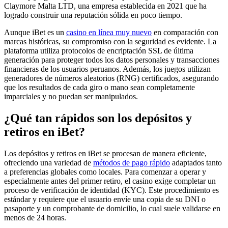
Claymore Malta LTD, una empresa establecida en 2021 que ha
logrado construir una reputación sólida en poco tiempo.
Aunque iBet es un
casino en línea muy nuevo
en comparación con
marcas históricas, su compromiso con la seguridad es evidente. La
plataforma utiliza protocolos de encriptación SSL de última
generación para proteger todos los datos personales y transacciones
financieras de los usuarios peruanos. Además, los juegos utilizan
generadores de números aleatorios (RNG) certificados, asegurando
que los resultados de cada giro o mano sean completamente
imparciales y no puedan ser manipulados.
¿Qué tan rápidos son los depósitos y
retiros en iBet?
Los depósitos y retiros en iBet se procesan de manera eficiente,
ofreciendo una variedad de
métodos de pago rápido
adaptados tanto
a preferencias globales como locales. Para comenzar a operar y
especialmente antes del primer retiro, el casino exige completar un
proceso de verificación de identidad (KYC). Este procedimiento es
estándar y requiere que el usuario envíe una copia de su DNI o
pasaporte y un comprobante de domicilio, lo cual suele validarse en
menos de 24 horas.