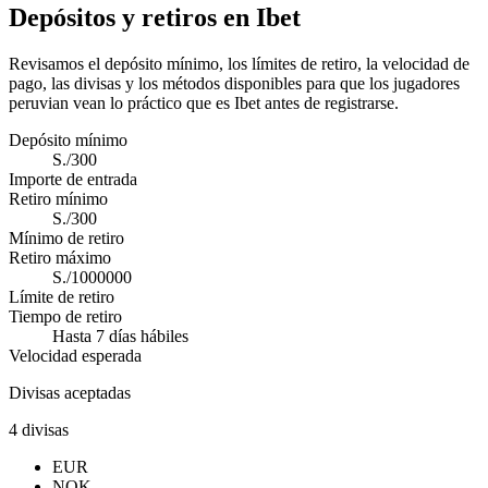
Depósitos y retiros en Ibet
Revisamos el depósito mínimo, los límites de retiro, la velocidad de
pago, las divisas y los métodos disponibles para que los jugadores
peruvian vean lo práctico que es Ibet antes de registrarse.
Depósito mínimo
S./300
Importe de entrada
Retiro mínimo
S./300
Mínimo de retiro
Retiro máximo
S./1000000
Límite de retiro
Tiempo de retiro
Hasta 7 días hábiles
Velocidad esperada
Divisas aceptadas
4 divisas
EUR
NOK