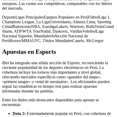
europeas. Las cuotas son competitivas, comparables con los líderes
del mercado.
DeporteLigas PrincipalesEquipos Populares en PerúFútbolLiga 1,
Champions League, La LigaUniversitario, Alianza Lima, Sporting
CristalBaloncestoNBA, EuroligaLakers, Warriors, BullsTenisGrand
Slams, ATP/WTA TourNadal, Djokovic, VarillasVoleibolLiga
Nacional Superior, MundialesSelección Nacional de
PerúBoxeo/MMAUFC, Títulos MundialesCanelo, McGregor
Apuestas en Esports
iBet ha integrado una sólida sección de Esports, reconociendo la
creciente popularidad de los deportes electrónicos en Perú. La
cobertura incluye los torneos más importantes a nivel global,
ofreciendo mercados específicos como «ganador del mapa»,
«primera sangre» o «total de asesinatos». Los aficionados pueden
seguir las estadísticas en tiempo real para realizar apuestas
informadas durante las partidas.
Entre los títulos más destacados disponibles para apostar se
encuentran:
Dota 2:
Extremadamente popular en Perú, con cobertura de