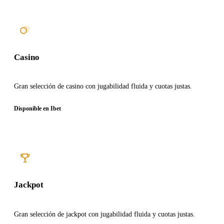
Casino
Gran selección de casino con jugabilidad fluida y cuotas justas.
Disponible en Ibet
Jackpot
Gran selección de jackpot con jugabilidad fluida y cuotas justas.