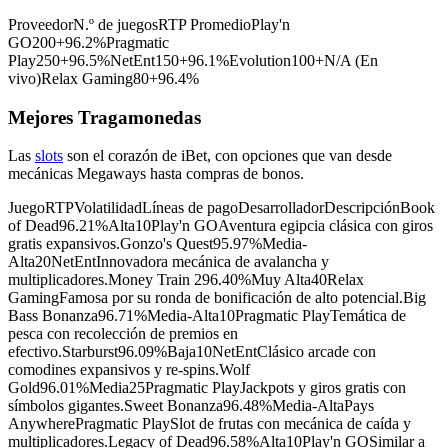
ProveedorN.º de juegosRTP PromedioPlay'n
GO200+96.2%Pragmatic
Play250+96.5%NetEnt150+96.1%Evolution100+N/A (En
vivo)Relax Gaming80+96.4%
Mejores Tragamonedas
Las
slots
son el corazón de iBet, con opciones que van desde
mecánicas Megaways hasta compras de bonos.
JuegoRTPVolatilidadLíneas de pagoDesarrolladorDescripciónBook
of Dead96.21%Alta10Play'n GOAventura egipcia clásica con giros
gratis expansivos.Gonzo's Quest95.97%Media-
Alta20NetEntInnovadora mecánica de avalancha y
multiplicadores.Money Train 296.40%Muy Alta40Relax
GamingFamosa por su ronda de bonificación de alto potencial.Big
Bass Bonanza96.71%Media-Alta10Pragmatic PlayTemática de
pesca con recolección de premios en
efectivo.Starburst96.09%Baja10NetEntClásico arcade con
comodines expansivos y re-spins.Wolf
Gold96.01%Media25Pragmatic PlayJackpots y giros gratis con
símbolos gigantes.Sweet Bonanza96.48%Media-AltaPays
AnywherePragmatic PlaySlot de frutas con mecánica de caída y
multiplicadores.Legacy of Dead96.58%Alta10Play'n GOSimilar a