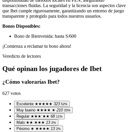
disponibilidad de métodos locales en PEN, asegurando
transacciones fluidas. La seguridad y la licencia son aspectos clave
que Ibet cumple rigurosamente, garantizando un entorno de juego
transparente y protegido para todos nuestros usuarios.
Bonos Disponibles:
Bono de Bienvenida: hasta S/600
¡Comienza a reclamar tu bono ahora!
Veredicto de lectores
Qué opinan los jugadores de Ibet
¿Cómo valorarías Ibet?
627 votos
Excelente
★★★★★
323
52%
Muy bueno
★★★★
★
210
33%
Regular
★★★
★★
68
11%
Malo
★★
★★★
13
2%
Pésimo
★
★★★★
13
2%